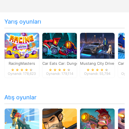
Yarış oyunları
RacingMasters
Car Eats Car: Dungeon Adventure
Mustang City Driver
Car E
Oynandı: 178,623
Oynandı: 179,114
Oynandı: 55,794
Oyna
Atış oyunlar