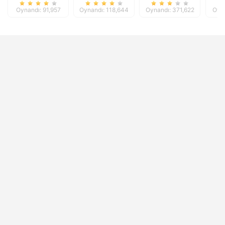
Oynandı: 91,957
Oynandı: 118,644
Oynandı: 371,622
Oyna