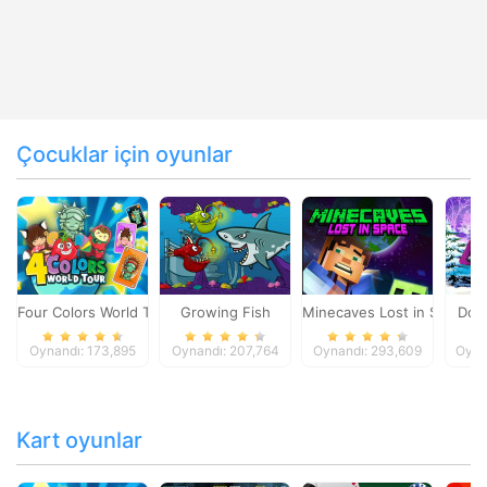
Çocuklar için oyunlar
Four Colors World Tour
Growing Fish
Minecaves Lost in Space
Dol
Oynandı: 173,895
Oynandı: 207,764
Oynandı: 293,609
Oyna
Kart oyunlar