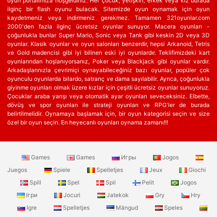
oyun portalımıza hoşgeldiniz. Her çocuk, yetişkin, erkek veya kız burada
ilginç bir flash oyunu bulacak. Sitemizde oyun oynamak için oyun
kaydetmeniz veya indirmeniz gerekmez. Tamamen 321oyunlar.com
2000'den fazla ilginç ücretsiz oyunlar sunuyor. Macera oyunları -
çoğunlukla bunlar Super Mario, Sonic veya Tank gibi keskin 2D veya 3D
oyunlar. Klasik oyunlar ve oyun salonları benzerdir, hepsi Arkanoid, Tetris
ve Gold madencisi gibi iyi bilinen eski iyi oyunlardır. Teklifimizdeki kart
oyunlarından hoşlanıyorsanız, Poker veya Blackjack gibi oyunlar vardır.
Arkadaşlarınızla çevrimiçi oynayabileceğiniz bazı oyunlar, popüler çok
oyunculu oyunlarda bilardo, satranç ve dama sayılabilir. Ayrıca, çoğunlukla
giyinme oyunları olmak üzere kızlar için çeşitli ücretsiz oyunlar sunuyoruz.
Çocuklar araba yarışı veya otomatik ayar oyunları seveceksiniz. Elbette,
dövüş ve spor oyunları ile strateji oyunları ve RPG'ler de burada
belirtilmelidir. Oynamaya başlamak için, bir oyun kategorisi seçin ve size
özel bir oyun seçin. En heyecanlı oyunları oynama zamanı!!!
Games
Games
Игры
Jogos
Juegos
Spiele
Spelletjes
Jeux
Giochi
Spill
Spel
Spil
Pelit
Jogos
Ігри
Jocuri
Jatekok
Gry
Hry
Igre
Spelletjes
Mängud
Speles