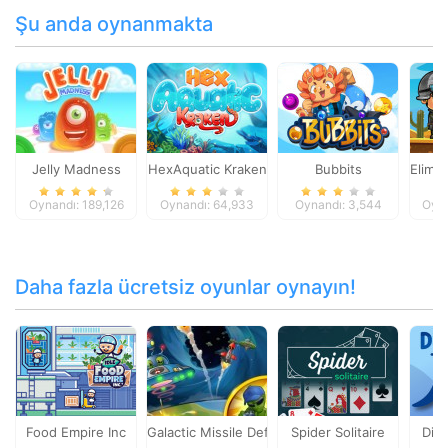
Şu anda oynanmakta
Jelly Madness
HexAquatic Kraken
Bubbits
Elimi
Oynandı: 189,126
Oynandı: 64,933
Oynandı: 3,544
Oyna
Daha fazla ücretsiz oyunlar oynayın!
Food Empire Inc
Galactic Missile Defense
Spider Solitaire
Din