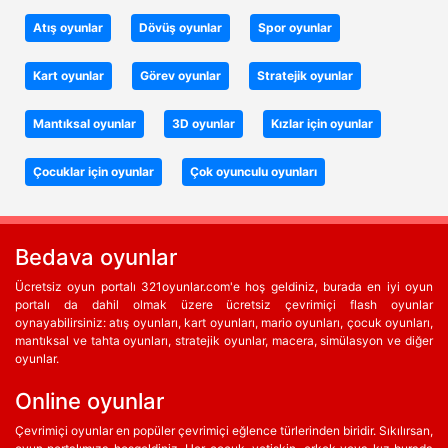
Atış oyunlar
Dövüş oyunlar
Spor oyunlar
Kart oyunlar
Görev oyunlar
Stratejik oyunlar
Mantıksal oyunlar
3D oyunlar
Kızlar için oyunlar
Çocuklar için oyunlar
Çok oyunculu oyunları
Bedava oyunlar
Ücretsiz oyun portalı 321oyunlar.com'e hoş geldiniz, burada en iyi oyun
portalı da dahil olmak üzere ücretsiz çevrimiçi flash oyunlar
oynayabilirsiniz: atış oyunları, kart oyunları, mario oyunları, çocuk oyunları,
mantıksal ve tahta oyunları, stratejik oyunlar, macera, simülasyon ve diğer
oyunlar.
Online oyunlar
Çevrimiçi oyunlar en popüler çevrimiçi eğlence türlerinden biridir. Sıkılırsan,