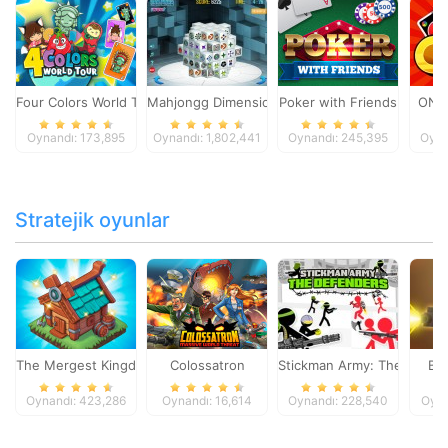
Four Colors World Tour
Mahjongg Dimensions
Poker with Friends
ONO
Oynandı: 173,895
Oynandı: 1,802,441
Oynandı: 245,395
Oyna
Stratejik oyunlar
The Mergest Kingdom
Colossatron
Stickman Army: The Defen
Bl
Oynandı: 423,286
Oynandı: 16,614
Oynandı: 228,540
Oyna