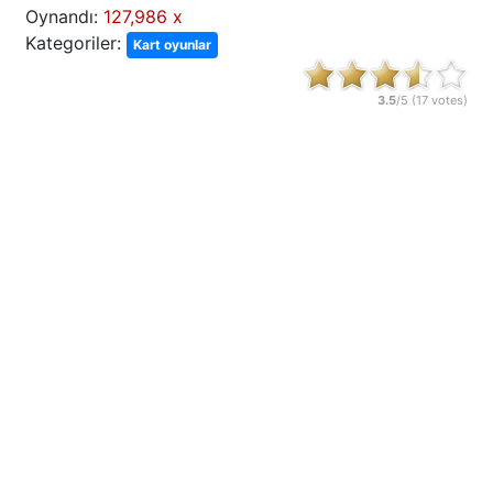
Oynandı:
127,986 x
Kategoriler:
Kart oyunlar
3.5
/5 (
17
votes)