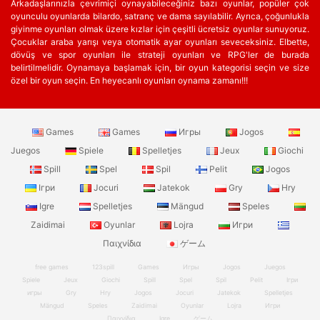
Arkadaşlarınızla çevrimiçi oynayabileceğiniz bazı oyunlar, popüler çok
oyunculu oyunlarda bilardo, satranç ve dama sayılabilir. Ayrıca, çoğunlukla
giyinme oyunları olmak üzere kızlar için çeşitli ücretsiz oyunlar sunuyoruz.
Çocuklar araba yarışı veya otomatik ayar oyunları seveceksiniz. Elbette,
dövüş ve spor oyunları ile strateji oyunları ve RPG'ler de burada
belirtilmelidir. Oynamaya başlamak için, bir oyun kategorisi seçin ve size
özel bir oyun seçin. En heyecanlı oyunları oynama zamanı!!!
Games
Games
Игры
Jogos
Juegos
Spiele
Spelletjes
Jeux
Giochi
Spill
Spel
Spil
Pelit
Jogos
Ігри
Jocuri
Jatekok
Gry
Hry
Igre
Spelletjes
Mängud
Speles
Zaidimai
Oyunlar
Lojra
Игри
Παιχνίδια
ゲーム
free games
123spill
Games
Игры
Jogos
Juegos
Spiele
Jeux
Giochi
Spill
Spel
Spil
Pelit
Ігри
игры
Gry
Hry
Jogos
Jocuri
Jatekok
Spelletjes
Mängud
Speles
Zaidimai
Oyunlar
Lojra
Игри
Παιχνίδια
Igre
ゲーム