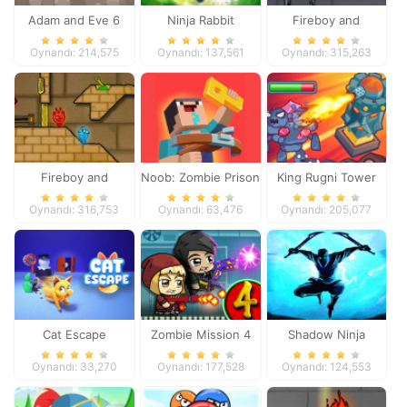
Adam and Eve 6
Ninja Rabbit
Fireboy and
Watergirl 3
Oynandı: 214,575
Oynandı: 137,561
Oynandı: 315,263
Fireboy and
Noob: Zombie Prison
King Rugni Tower
Watergirl 2
Escape
Defense
Oynandı: 316,753
Oynandı: 63,476
Oynandı: 205,077
Cat Escape
Zombie Mission 4
Shadow Ninja
Revenge
Oynandı: 33,270
Oynandı: 177,528
Oynandı: 124,553