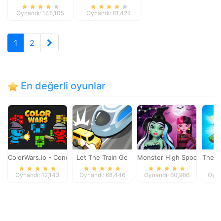
Oynandı: 145,105
Oynandı: 81,424
1
2
En değerli oyunlar
ColorWars.io - Conquest Game
Let The Train Go
Monster High Spooky Fash
The M
Oynandı: 12,143
Oynandı: 68,446
Oynandı: 60,966
Oyna