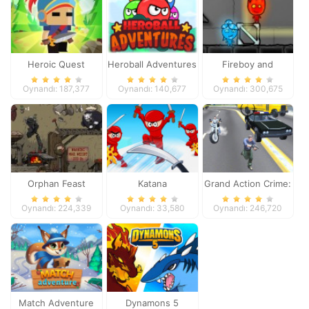
Heroic Quest
Heroball Adventures
Fireboy and
Watergirl 4
Oynandı: 187,377
Oynandı: 140,677
Oynandı: 300,675
Orphan Feast
Katana
Grand Action Crime:
New York Car Gang
Oynandı: 224,339
Oynandı: 33,580
Oynandı: 246,720
Match Adventure
Dynamons 5