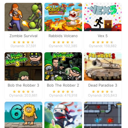
Zombie Survival
Rabbids Volcano
Vex 5
Panic
Oynandı: 37,591
Oynandı: 102,385
Oynandı: 159,882
Bob the Robber 3
Bob The Robber 2
Dead Paradise 3
Oynandı: 203,661
Oynandı: 476,918
Oynandı: 305,843