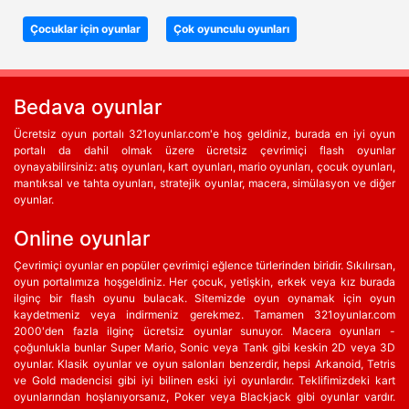
Çocuklar için oyunlar
Çok oyunculu oyunları
Bedava oyunlar
Ücretsiz oyun portalı 321oyunlar.com'e hoş geldiniz, burada en iyi oyun
portalı da dahil olmak üzere ücretsiz çevrimiçi flash oyunlar
oynayabilirsiniz: atış oyunları, kart oyunları, mario oyunları, çocuk oyunları,
mantıksal ve tahta oyunları, stratejik oyunlar, macera, simülasyon ve diğer
oyunlar.
Online oyunlar
Çevrimiçi oyunlar en popüler çevrimiçi eğlence türlerinden biridir. Sıkılırsan,
oyun portalımıza hoşgeldiniz. Her çocuk, yetişkin, erkek veya kız burada
ilginç bir flash oyunu bulacak. Sitemizde oyun oynamak için oyun
kaydetmeniz veya indirmeniz gerekmez. Tamamen 321oyunlar.com
2000'den fazla ilginç ücretsiz oyunlar sunuyor. Macera oyunları -
çoğunlukla bunlar Super Mario, Sonic veya Tank gibi keskin 2D veya 3D
oyunlar. Klasik oyunlar ve oyun salonları benzerdir, hepsi Arkanoid, Tetris
ve Gold madencisi gibi iyi bilinen eski iyi oyunlardır. Teklifimizdeki kart
oyunlarından hoşlanıyorsanız, Poker veya Blackjack gibi oyunlar vardır.