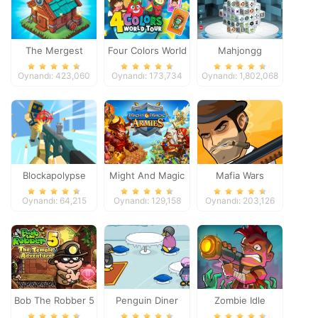
The Mergest
Four Colors World
Mahjongg
Kingdom
Tour
Dimensions
Oynandı: 423,060
Oynandı: 173,734
Oynandı: 1,802,068
Blockapolypse
Might And Magic
Mafia Wars
Zombie Shooter
Armies
Oynandı: 64,215
Oynandı: 129,158
Oynandı: 203,126
Bob The Robber 5
Penguin Diner
Zombie Idle
Temple Adventure
Defense Online