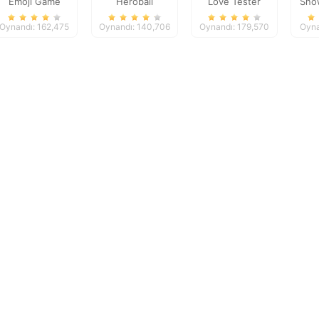
Emoji Game
Heroball
Love Tester
Sno
Adventures
Deluxe
Oynandı: 162,475
Oynandı: 140,706
Oynandı: 179,570
Oyna