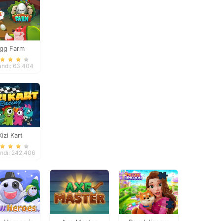
gg Farm
ndı: 63,404
Kizi Kart
ndı: 242,406