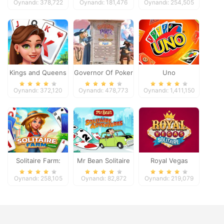
Oynandı: 378,722
Oynandı: 181,476
Oynandı: 254,505
Kings and Queens
Governor Of Poker
Uno
Solitaire Tripeaks
2
Oynandı: 372,120
Oynandı: 478,773
Oynandı: 1,411,150
Solitaire Farm:
Mr Bean Solitaire
Royal Vegas
Seasons
Adventures
Solitaire
Oynandı: 258,105
Oynandı: 82,872
Oynandı: 219,079