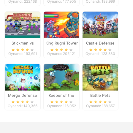
Oynandı: 222,168
Oynandı: 177,905
Oynandı: 183,999
Stickmen vs
King Rugni Tower
Castle Defense
Zombies
Defense
Oynandı: 193,691
Oynandı: 205,121
Oynandı: 123,830
Merge Defense
Keeper of the
Battle Pets
Grove 2
Oynandı: 140,366
Oynandı: 116,052
Oynandı: 188,657