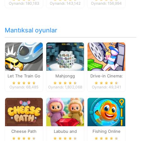
Oynandı: 180,183
Oynandı: 143,142
Oynandı: 156,994
Mantıksal oyunlar
Let The Train Go
Mahjongg
Drive-in Cinema:
Dimensions
Idle Game
Oynandı: 68,485
Oynandı: 1,802,068
Oynandı: 49,341
Cheese Path
Labubu and
Fishing Online
Treasures: Fun