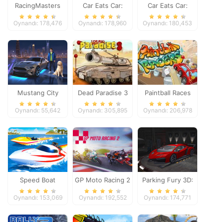
RacingMasters
Car Eats Car:
Car Eats Car:
Dungeon
Winter Adventure
Oynandı: 178,476
Oynandı: 178,960
Oynandı: 180,453
Adventure
Mustang City
Dead Paradise 3
Paintball Races
Driver
Oynandı: 55,642
Oynandı: 305,895
Oynandı: 206,978
Speed Boat
GP Moto Racing 2
Parking Fury 3D:
Extreme Racing
Night Thief
Oynandı: 153,069
Oynandı: 192,552
Oynandı: 174,771