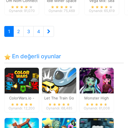
Om Nom Connect
Idle Miner Space
Vega Mix: Sea
Classic
Rush
Adventures
Oynandı: 91,070
Oynandı: 75,469
Oynandı: 65,619
1
2
3
4
En değerli oyunlar
ColorWars.io -
Let The Train Go
Monster High
Conquest Game
Spooky Fashion
Oynandı: 12,200
Oynandı: 68,485
Oynandı: 61,008