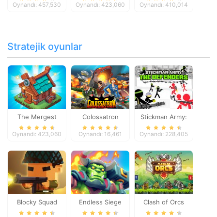
Oynandı: 457,530
Oynandı: 423,060
Oynandı: 410,014
Stratejik oyunlar
The Mergest
Colossatron
Stickman Army:
Kingdom
The Defenders
Oynandı: 423,060
Oynandı: 16,461
Oynandı: 228,405
Blocky Squad
Endless Siege
Clash of Orcs