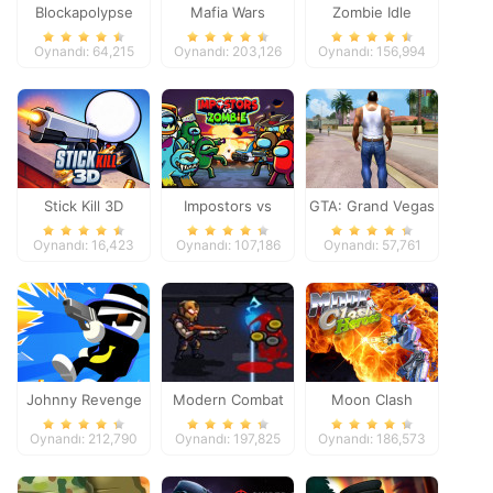
Blockapolypse
Mafia Wars
Zombie Idle
Zombie Shooter
Defense Online
Oynandı: 64,215
Oynandı: 203,126
Oynandı: 156,994
Stick Kill 3D
Impostors vs
GTA: Grand Vegas
Zombies: Survival
Crime
Oynandı: 16,423
Oynandı: 107,186
Oynandı: 57,761
Johnny Revenge
Modern Combat
Moon Clash
Defense
Heroes
Oynandı: 212,790
Oynandı: 197,825
Oynandı: 186,573