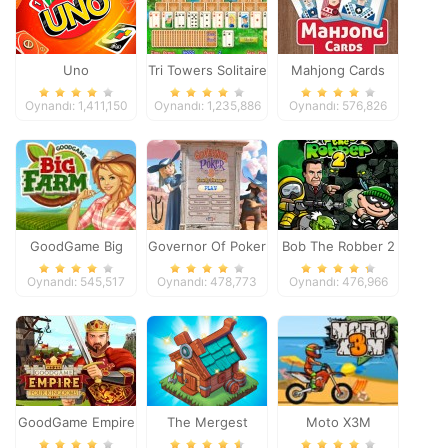
Uno
Tri Towers Solitaire
Mahjong Cards
Oynandı: 1,411,150
Oynandı: 1,235,886
Oynandı: 576,826
GoodGame Big
Governor Of Poker
Bob The Robber 2
Farm
2
Oynandı: 545,517
Oynandı: 478,773
Oynandı: 476,966
GoodGame Empire
The Mergest
Moto X3M
Kingdom