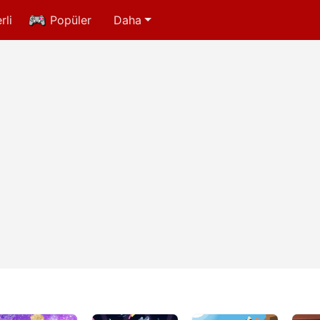
rli
Popüler
Daha