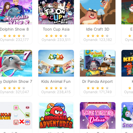
Dolphin Show 8
Toon Cup Asia
Idle Craft 3D
E
Pacific 2018
Oynandı: 232,177
Oynandı: 233,511
Oynandı: 123,182
Oyna
y Dolphin Show 7
Kids Animal Fun
Dr Panda Airport
Oynandı: 321,047
Oynandı: 238,415
Oynandı: 171,749
Oyna