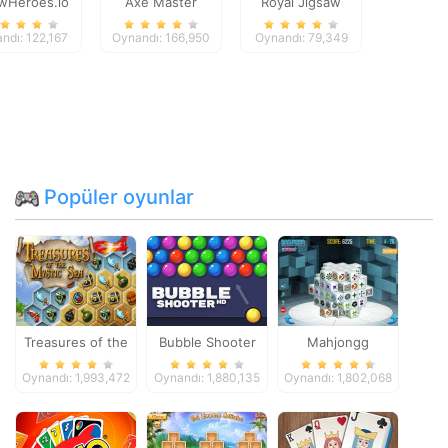
wHeroes.io
Axe Master
Royal Jigsaw
ndı: 122,167
Oynandı: 166,950
Oynandı: 79,349
Popüler oyunlar
Treasures of the
Bubble Shooter
Mahjongg
Mystic Sea
Dimensions
Oynandı: 1,993,472
Oynandı: 1,880,135
Oynandı: 1,802,068