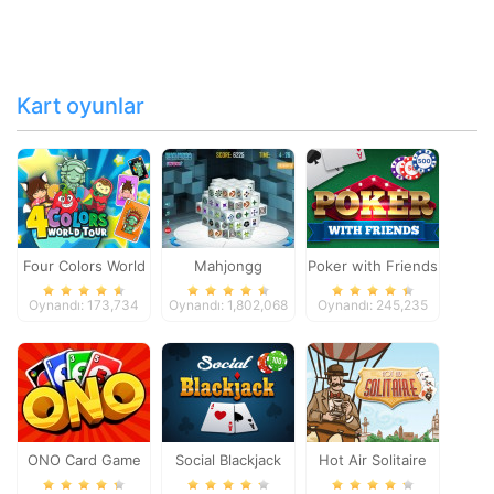
Kart oyunlar
Four Colors World
Mahjongg
Poker with Friends
Tour
Dimensions
Oynandı: 173,734
Oynandı: 1,802,068
Oynandı: 245,235
ONO Card Game
Social Blackjack
Hot Air Solitaire