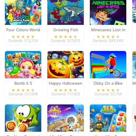
Four Colors World
Growing Fish
Minecaves Lost in
Tour
Space
Oynandı: 173,734
Oynandı: 207,613
Oynandı: 293,440
Bomb it 5
Happy Halloween
Obby On a Bike
M
Oynandı: 217,978
Oynandı: 117,655
Oynandı: 57,754