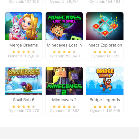
Oynandı: 104,108
Oynandı: 39,767
Oynandı: 154,484
Adventure
Merge Dreams
Minecaves Lost in
Insect Exploration
Space
Oynandı: 105,039
Oynandı: 293,440
Oynandı: 66,023
Snail Bob 6
Minecaves 2
Bridge Legends
Online
Oynandı: 170,478
Oynandı: 181,892
Oynandı: 115,505