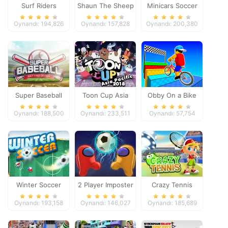
Surf Riders
Shaun The Sheep
Minicars Soccer
Baahmy Golf
Oynandı: 194,826
Oynandı: 157,828
Oynandı: 200,380
Super Baseball
Toon Cup Asia
Obby On a Bike
Pacific 2018
Oynandı: 188,500
Oynandı: 233,511
Oynandı: 57,754
Winter Soccer
2 Player Imposter
Crazy Tennis
Soccer
Oynandı: 193,158
Oynandı: 146,027
Oynandı: 185,689