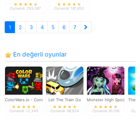
Space
Oynandı: 293,587
Oynandı: 181,953
1
2
3
4
5
6
7
En değerli oyunlar
ColorWars.io - Conquest Game
Let The Train Go
Monster High Spooky Fash
The M
Oynandı: 12,349
Oynandı: 68,624
Oynandı: 61,156
Oyna