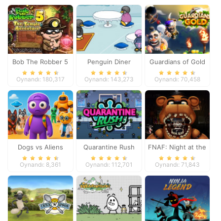
Bob The Robber 5
Penguin Diner
Guardians of Gold
Temple Adventure
Oynandı: 180,317
Oynandı: 143,273
Oynandı: 70,458
Dogs vs Aliens
Quarantine Rush
FNAF: Night at the
Dentist
Oynandı: 8,361
Oynandı: 112,701
Oynandı: 71,843