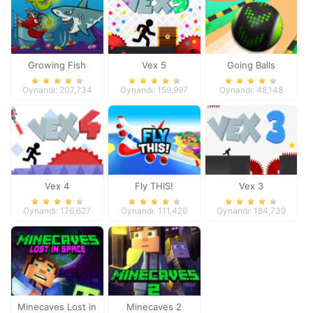
Growing Fish
Vex 5
Going Balls
Adventure 2
Oynandı: 207,734
Oynandı: 159,997
Oynandı: 48,148
Vex 4
Fly THIS!
Vex 3
Oynandı: 176,627
Oynandı: 111,426
Oynandı: 184,739
Minecaves Lost in
Minecaves 2