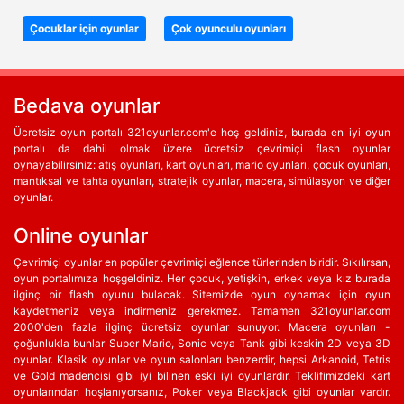
Çocuklar için oyunlar
Çok oyunculu oyunları
Bedava oyunlar
Ücretsiz oyun portalı 321oyunlar.com'e hoş geldiniz, burada en iyi oyun
portalı da dahil olmak üzere ücretsiz çevrimiçi flash oyunlar
oynayabilirsiniz: atış oyunları, kart oyunları, mario oyunları, çocuk oyunları,
mantıksal ve tahta oyunları, stratejik oyunlar, macera, simülasyon ve diğer
oyunlar.
Online oyunlar
Çevrimiçi oyunlar en popüler çevrimiçi eğlence türlerinden biridir. Sıkılırsan,
oyun portalımıza hoşgeldiniz. Her çocuk, yetişkin, erkek veya kız burada
ilginç bir flash oyunu bulacak. Sitemizde oyun oynamak için oyun
kaydetmeniz veya indirmeniz gerekmez. Tamamen 321oyunlar.com
2000'den fazla ilginç ücretsiz oyunlar sunuyor. Macera oyunları -
çoğunlukla bunlar Super Mario, Sonic veya Tank gibi keskin 2D veya 3D
oyunlar. Klasik oyunlar ve oyun salonları benzerdir, hepsi Arkanoid, Tetris
ve Gold madencisi gibi iyi bilinen eski iyi oyunlardır. Teklifimizdeki kart
oyunlarından hoşlanıyorsanız, Poker veya Blackjack gibi oyunlar vardır.