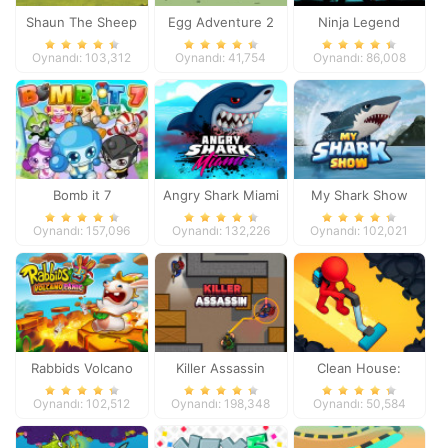
Shaun The Sheep
Egg Adventure 2
Ninja Legend
Chick n Spoon
Oynandı: 103,312
Oynandı: 41,754
Oynandı: 86,008
Bomb it 7
Angry Shark Miami
My Shark Show
Oynandı: 157,096
Oynandı: 132,226
Oynandı: 102,021
Rabbids Volcano
Killer Assassin
Clean House:
Panic
Clearing trash and
Oynandı: 102,512
Oynandı: 198,348
Oynandı: 50,584
dirt