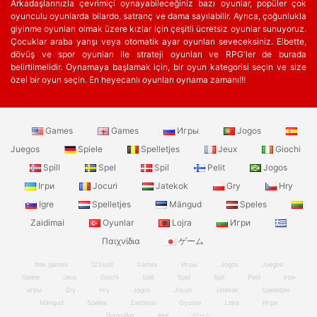
Arkadaşlarınızla çevrimiçi oynayabileceğiniz bazı oyunlar, popüler çok
oyunculu oyunlarda bilardo, satranç ve dama sayılabilir. Ayrıca, çoğunlukla
giyinme oyunları olmak üzere kızlar için çeşitli ücretsiz oyunlar sunuyoruz.
Çocuklar araba yarışı veya otomatik ayar oyunları seveceksiniz. Elbette,
dövüş ve spor oyunları ile strateji oyunları ve RPG'ler de burada
belirtilmelidir. Oynamaya başlamak için, bir oyun kategorisi seçin ve size
özel bir oyun seçin. En heyecanlı oyunları oynama zamanı!!!
Games
Games
Игры
Jogos
Juegos
Spiele
Spelletjes
Jeux
Giochi
Spill
Spel
Spil
Pelit
Jogos
Ігри
Jocuri
Jatekok
Gry
Hry
Igre
Spelletjes
Mängud
Speles
Zaidimai
Oyunlar
Lojra
Игри
Παιχνίδια
ゲーム
free games
123spill
Games
Игры
Jogos
Juegos
Spiele
Jeux
Giochi
Spill
Spel
Spil
Pelit
Ігри
игры
Gry
Hry
Jogos
Jocuri
Jatekok
Spelletjes
Mängud
Speles
Zaidimai
Oyunlar
Lojra
Игри
Παιχνίδια
Igre
ゲーム