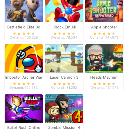
Battlefield Elite 3d
Knock Em All
Apple Shooter
Remastered
Oynandı: 126,629
Oynandı: 78,534
Oynandı: 147,973
Impostor Archer War
Laser Cannon 3
Heads Mayhem
Oynandı: 122,533
Oynandı: 81,292
Oynandı: 131,971
Bullet Rush Online
Zombie Mission 4