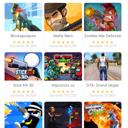
Blockapolypse
Mafia Wars
Zombie Idle Defense
Zombie Shooter
Online
Oynandı: 64,284
Oynandı: 203,197
Oynandı: 157,073
Stick Kill 3D
Impostors vs
GTA: Grand Vegas
Zombies: Survival
Crime
Oynandı: 16,493
Oynandı: 107,252
Oynandı: 57,807