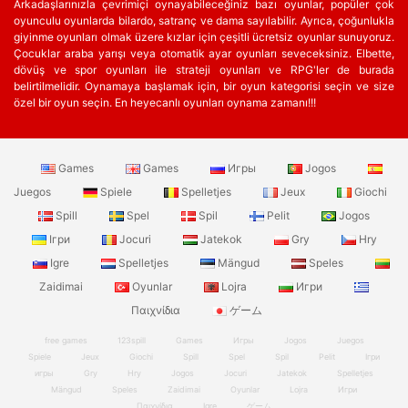
Arkadaşlarınızla çevrimiçi oynayabileceğiniz bazı oyunlar, popüler çok
oyunculu oyunlarda bilardo, satranç ve dama sayılabilir. Ayrıca, çoğunlukla
giyinme oyunları olmak üzere kızlar için çeşitli ücretsiz oyunlar sunuyoruz.
Çocuklar araba yarışı veya otomatik ayar oyunları seveceksiniz. Elbette,
dövüş ve spor oyunları ile strateji oyunları ve RPG'ler de burada
belirtilmelidir. Oynamaya başlamak için, bir oyun kategorisi seçin ve size
özel bir oyun seçin. En heyecanlı oyunları oynama zamanı!!!
Games
Games
Игры
Jogos
Juegos
Spiele
Spelletjes
Jeux
Giochi
Spill
Spel
Spil
Pelit
Jogos
Ігри
Jocuri
Jatekok
Gry
Hry
Igre
Spelletjes
Mängud
Speles
Zaidimai
Oyunlar
Lojra
Игри
Παιχνίδια
ゲーム
free games
123spill
Games
Игры
Jogos
Juegos
Spiele
Jeux
Giochi
Spill
Spel
Spil
Pelit
Ігри
игры
Gry
Hry
Jogos
Jocuri
Jatekok
Spelletjes
Mängud
Speles
Zaidimai
Oyunlar
Lojra
Игри
Παιχνίδια
Igre
ゲーム