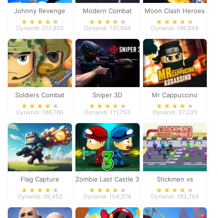
Johnny Revenge
Modern Combat
Moon Clash Heroes
Defense
Oynandı: 212,853
Oynandı: 197,894
Oynandı: 186,648
Soldiers Combat
Sniper 3D
Mr Cappuccino
Assassino
Oynandı: 188,760
Oynandı: 111,753
Oynandı: 37,235
Flag Capture
Zombie Last Castle 3
Stickmen vs
Zombies
Oynandı: 99,452
Oynandı: 104,574
Oynandı: 193,764