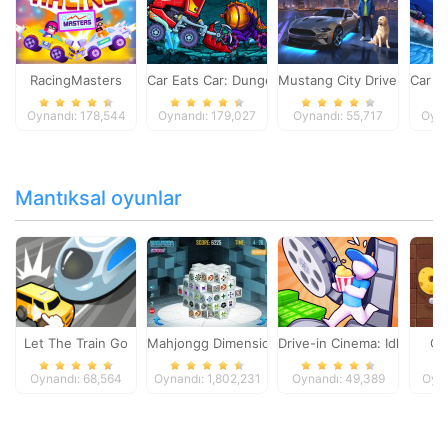
RacingMasters
Car Eats Car: Dungeon Adventure
Mustang City Driver
Car E
Oynandı: 178,544
Oynandı: 179,027
Oynandı: 55,717
Oyna
Mantıksal oyunlar
Let The Train Go
Mahjongg Dimensions
Drive-in Cinema: Idle Game
Ch
Oynandı: 68,564
Oynandı: 1,802,231
Oynandı: 49,389
Oyna