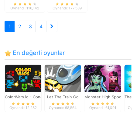
Oynandı: 116,142
Oynandı: 177,589
1
2
3
4
En değerli oyunlar
ColorWars.io - Conquest Game
Let The Train Go
Monster High Spooky Fash
The M
Oynandı: 12,282
Oynandı: 68,564
Oynandı: 61,091
Oyna