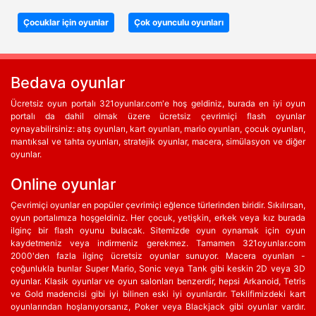
Çocuklar için oyunlar
Çok oyunculu oyunları
Bedava oyunlar
Ücretsiz oyun portalı 321oyunlar.com'e hoş geldiniz, burada en iyi oyun
portalı da dahil olmak üzere ücretsiz çevrimiçi flash oyunlar
oynayabilirsiniz: atış oyunları, kart oyunları, mario oyunları, çocuk oyunları,
mantıksal ve tahta oyunları, stratejik oyunlar, macera, simülasyon ve diğer
oyunlar.
Online oyunlar
Çevrimiçi oyunlar en popüler çevrimiçi eğlence türlerinden biridir. Sıkılırsan,
oyun portalımıza hoşgeldiniz. Her çocuk, yetişkin, erkek veya kız burada
ilginç bir flash oyunu bulacak. Sitemizde oyun oynamak için oyun
kaydetmeniz veya indirmeniz gerekmez. Tamamen 321oyunlar.com
2000'den fazla ilginç ücretsiz oyunlar sunuyor. Macera oyunları -
çoğunlukla bunlar Super Mario, Sonic veya Tank gibi keskin 2D veya 3D
oyunlar. Klasik oyunlar ve oyun salonları benzerdir, hepsi Arkanoid, Tetris
ve Gold madencisi gibi iyi bilinen eski iyi oyunlardır. Teklifimizdeki kart
oyunlarından hoşlanıyorsanız, Poker veya Blackjack gibi oyunlar vardır.