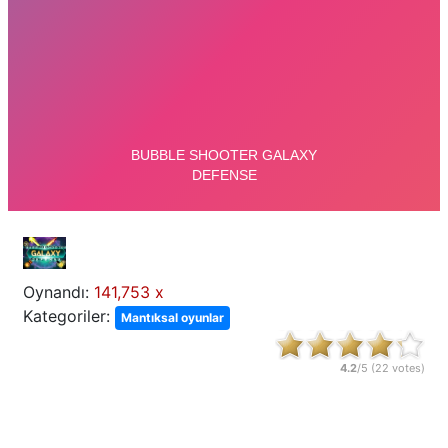
Oynandı:
141,753 x
Kategoriler:
Mantıksal oyunlar
4.2
/5 (
22
votes)