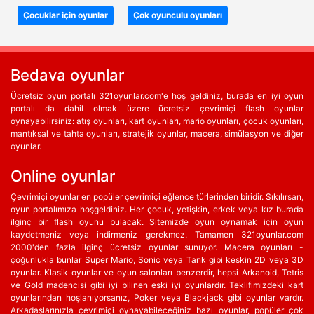
Çocuklar için oyunlar
Çok oyunculu oyunları
Bedava oyunlar
Ücretsiz oyun portalı 321oyunlar.com'e hoş geldiniz, burada en iyi oyun
portalı da dahil olmak üzere ücretsiz çevrimiçi flash oyunlar
oynayabilirsiniz: atış oyunları, kart oyunları, mario oyunları, çocuk oyunları,
mantıksal ve tahta oyunları, stratejik oyunlar, macera, simülasyon ve diğer
oyunlar.
Online oyunlar
Çevrimiçi oyunlar en popüler çevrimiçi eğlence türlerinden biridir. Sıkılırsan,
oyun portalımıza hoşgeldiniz. Her çocuk, yetişkin, erkek veya kız burada
ilginç bir flash oyunu bulacak. Sitemizde oyun oynamak için oyun
kaydetmeniz veya indirmeniz gerekmez. Tamamen 321oyunlar.com
2000'den fazla ilginç ücretsiz oyunlar sunuyor. Macera oyunları -
çoğunlukla bunlar Super Mario, Sonic veya Tank gibi keskin 2D veya 3D
oyunlar. Klasik oyunlar ve oyun salonları benzerdir, hepsi Arkanoid, Tetris
ve Gold madencisi gibi iyi bilinen eski iyi oyunlardır. Teklifimizdeki kart
oyunlarından hoşlanıyorsanız, Poker veya Blackjack gibi oyunlar vardır.
Arkadaşlarınızla çevrimiçi oynayabileceğiniz bazı oyunlar, popüler çok