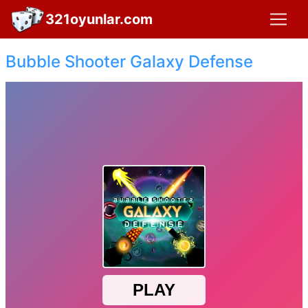
321oyunlar.com
Bubble Shooter Galaxy Defense