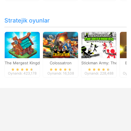
Stratejik oyunlar
The Mergest Kingdom
Colossatron
Stickman Army: The Defen
Bl
Oynandı: 423,178
Oynandı: 16,538
Oynandı: 228,488
Oyna