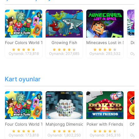
Four Colors World Tour
Growing Fish
Minecaves Lost in Space
Dol
Oynandı: 173,818
Oynandı: 207,685
Oynandı: 293,532
Oyna
Kart oyunlar
Four Colors World Tour
Mahjongg Dimensions
Poker with Friends
ONO
Oynandı: 173,818
Oynandı: 1,802,250
Oynandı: 245,316
Oyna