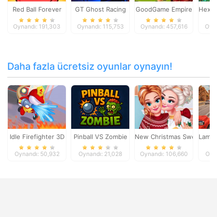
Red Ball Forever
GT Ghost Racing
GoodGame Empire
HexAq
Oynandı: 191,303
Oynandı: 115,753
Oynandı: 457,616
Oyna
Daha fazla ücretsiz oyunlar oynayın!
Idle Firefighter 3D
Pinball VS Zombie
New Christmas Sweater D
Lambo
Oynandı: 50,932
Oynandı: 21,028
Oynandı: 106,660
Oyn