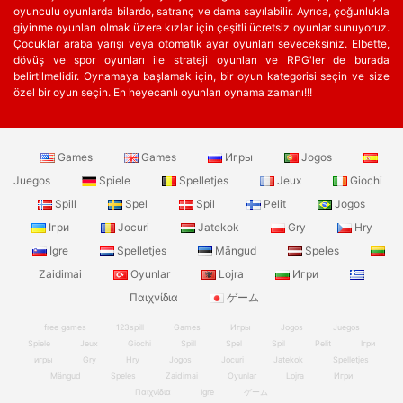
oyunculu oyunlarda bilardo, satranç ve dama sayılabilir. Ayrıca, çoğunlukla
giyinme oyunları olmak üzere kızlar için çeşitli ücretsiz oyunlar sunuyoruz.
Çocuklar araba yarışı veya otomatik ayar oyunları seveceksiniz. Elbette,
dövüş ve spor oyunları ile strateji oyunları ve RPG'ler de burada
belirtilmelidir. Oynamaya başlamak için, bir oyun kategorisi seçin ve size
özel bir oyun seçin. En heyecanlı oyunları oynama zamanı!!!
Games
Games
Игры
Jogos
Juegos
Spiele
Spelletjes
Jeux
Giochi
Spill
Spel
Spil
Pelit
Jogos
Ігри
Jocuri
Jatekok
Gry
Hry
Igre
Spelletjes
Mängud
Speles
Zaidimai
Oyunlar
Lojra
Игри
Παιχνίδια
ゲーム
free games
123spill
Games
Игры
Jogos
Juegos
Spiele
Jeux
Giochi
Spill
Spel
Spil
Pelit
Ігри
игры
Gry
Hry
Jogos
Jocuri
Jatekok
Spelletjes
Mängud
Speles
Zaidimai
Oyunlar
Lojra
Игри
Παιχνίδια
Igre
ゲーム