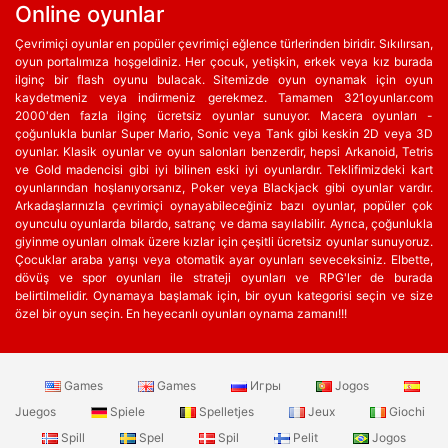
Online oyunlar
Çevrimiçi oyunlar en popüler çevrimiçi eğlence türlerinden biridir. Sıkılırsan,
oyun portalımıza hoşgeldiniz. Her çocuk, yetişkin, erkek veya kız burada
ilginç bir flash oyunu bulacak. Sitemizde oyun oynamak için oyun
kaydetmeniz veya indirmeniz gerekmez. Tamamen 321oyunlar.com
2000'den fazla ilginç ücretsiz oyunlar sunuyor. Macera oyunları -
çoğunlukla bunlar Super Mario, Sonic veya Tank gibi keskin 2D veya 3D
oyunlar. Klasik oyunlar ve oyun salonları benzerdir, hepsi Arkanoid, Tetris
ve Gold madencisi gibi iyi bilinen eski iyi oyunlardır. Teklifimizdeki kart
oyunlarından hoşlanıyorsanız, Poker veya Blackjack gibi oyunlar vardır.
Arkadaşlarınızla çevrimiçi oynayabileceğiniz bazı oyunlar, popüler çok
oyunculu oyunlarda bilardo, satranç ve dama sayılabilir. Ayrıca, çoğunlukla
giyinme oyunları olmak üzere kızlar için çeşitli ücretsiz oyunlar sunuyoruz.
Çocuklar araba yarışı veya otomatik ayar oyunları seveceksiniz. Elbette,
dövüş ve spor oyunları ile strateji oyunları ve RPG'ler de burada
belirtilmelidir. Oynamaya başlamak için, bir oyun kategorisi seçin ve size
özel bir oyun seçin. En heyecanlı oyunları oynama zamanı!!!
Games
Games
Игры
Jogos
Juegos
Spiele
Spelletjes
Jeux
Giochi
Spill
Spel
Spil
Pelit
Jogos