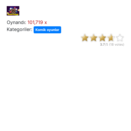
Oynandı:
101,719 x
Kategoriler:
Komik oyunlar
3.7
/5 (
18
votes)