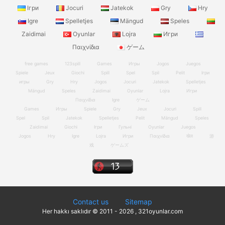
Ігри
Jocuri
Jatekok
Gry
Hry
Igre
Spelletjes
Mängud
Speles
Zaidimai
Oyunlar
Lojra
Игри
Παιχνίδια
ゲーム
free games
123spill
Games
Игры
Jogos
Juegos
Spiele
Jeux
Giochi
Spill
Spel
Spil
Pelit
Ігри
игры
Gry
Hry
Jogos
Jocuri
Jatekok
Spelletjes
Mängud
Speles
Zaidimai
Oyunlar
Lojra
Игри
Παιχνίδια
Igre
ゲーム
Games
Игры
Spiele
Gry
Jeux
Jocuri
Spill
Spel
Spil
Jatekok
Spelletjes
Pelit
Mängud
Speles
Zaidimai
Giochi
Ігри
Гульні
Oyunlar
Juegos
Jogos
Hry
Igre
Lojra
Игри
Παιχνίδια
खेल
游
戏
ゲームズ
Contact us
Sitemap
Her hakkı saklıdır © 2011 - 2026 , 321oyunlar.com