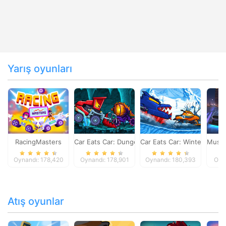
Yarış oyunları
RacingMasters
Car Eats Car: Dungeon Adventure
Car Eats Car: Winter Adve
Musta
Oynandı: 178,420
Oynandı: 178,901
Oynandı: 180,393
Oyn
Atış oyunlar