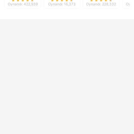
Oynandı: 422,939
Oynandı: 16,373
Oynandı: 228,332
Oyna