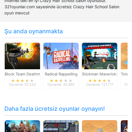
İnternet'teki en iyi Crazy Hair School Salon oyunudur.
321oyunlar.com sayesinde ücretsiz Crazy Hair School Salon
oyun mevcut
Şu anda oynanmakta
Block Team Deathmatch
Radical Rappelling
Stickman Maverick: Bad Boy
Toteml
Oynandı: 57,342
Oynandı: 20,692
Oynandı: 121,711
Oyna
Daha fazla ücretsiz oyunlar oynayın!