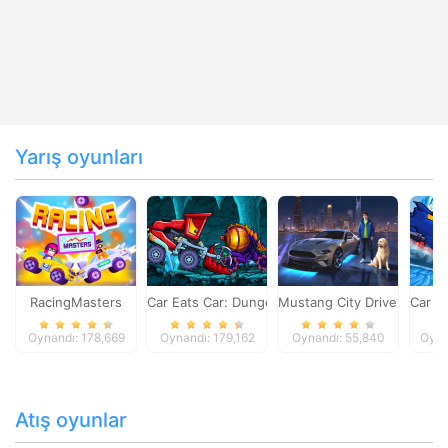
Yarış oyunları
RacingMasters
Car Eats Car: Dungeon Adventure
Mustang City Driver
Car E
Oynandı: 178,669
Oynandı: 179,162
Oynandı: 55,840
Oyna
Atış oyunlar