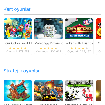
Kart oyunlar
Four Colors World Tour
Mahjongg Dimensions
Poker with Friends
ONO
Oynandı: 173,953
Oynandı: 1,802,615
Oynandı: 245,457
Oyna
Stratejik oyunlar
The Mergest Kingdom
Colossatron
Stickman Army: The Defen
Bl