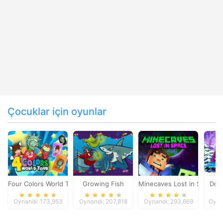
Çocuklar için oyunlar
Four Colors World Tour
Growing Fish
Minecaves Lost in Space
Dol
Oynandı: 173,953
Oynandı: 207,818
Oynandı: 293,669
Oyna