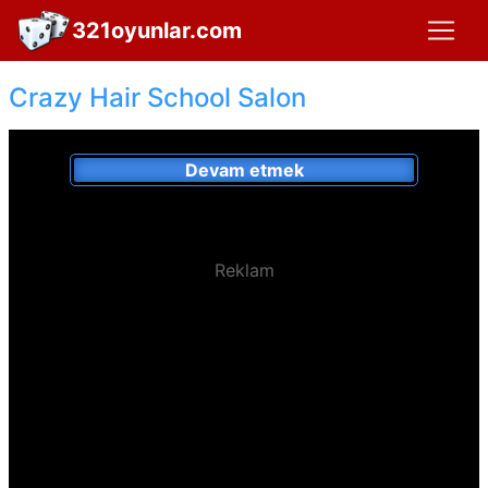
321oyunlar.com
Crazy Hair School Salon
Devam etmek
Reklam