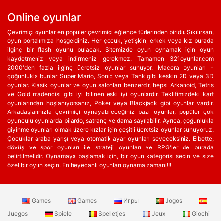
Online oyunlar
Çevrimiçi oyunlar en popüler çevrimiçi eğlence türlerinden biridir. Sıkılırsan,
oyun portalımıza hoşgeldiniz. Her çocuk, yetişkin, erkek veya kız burada
ilginç bir flash oyunu bulacak. Sitemizde oyun oynamak için oyun
kaydetmeniz veya indirmeniz gerekmez. Tamamen 321oyunlar.com
2000'den fazla ilginç ücretsiz oyunlar sunuyor. Macera oyunları -
çoğunlukla bunlar Super Mario, Sonic veya Tank gibi keskin 2D veya 3D
oyunlar. Klasik oyunlar ve oyun salonları benzerdir, hepsi Arkanoid, Tetris
ve Gold madencisi gibi iyi bilinen eski iyi oyunlardır. Teklifimizdeki kart
oyunlarından hoşlanıyorsanız, Poker veya Blackjack gibi oyunlar vardır.
Arkadaşlarınızla çevrimiçi oynayabileceğiniz bazı oyunlar, popüler çok
oyunculu oyunlarda bilardo, satranç ve dama sayılabilir. Ayrıca, çoğunlukla
giyinme oyunları olmak üzere kızlar için çeşitli ücretsiz oyunlar sunuyoruz.
Çocuklar araba yarışı veya otomatik ayar oyunları seveceksiniz. Elbette,
dövüş ve spor oyunları ile strateji oyunları ve RPG'ler de burada
belirtilmelidir. Oynamaya başlamak için, bir oyun kategorisi seçin ve size
özel bir oyun seçin. En heyecanlı oyunları oynama zamanı!!!
Games
Games
Игры
Jogos
Juegos
Spiele
Spelletjes
Jeux
Giochi