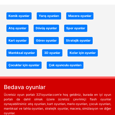
Komik oyunlar
Yarış oyunları
Macera oyunlar
Atış oyunlar
Dövüş oyunlar
Spor oyunlar
Kart oyunlar
Görev oyunlar
Stratejik oyunlar
Mantıksal oyunlar
3D oyunlar
Kızlar için oyunlar
Çocuklar için oyunlar
Çok oyunculu oyunları
Bedava oyunlar
Ücretsiz oyun portalı 321oyunlar.com'e hoş geldiniz, burada en iyi oyun
portalı da dahil olmak üzere ücretsiz çevrimiçi flash oyunlar
oynayabilirsiniz: atış oyunları, kart oyunları, mario oyunları, çocuk oyunları,
mantıksal ve tahta oyunları, stratejik oyunlar, macera, simülasyon ve diğer
oyunlar.