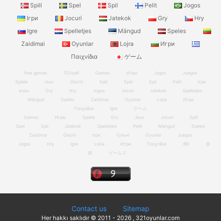
Spill
Spel
Spil
Pelit
Jogos
Ігри
Jocuri
Jatekok
Gry
Hry
Igre
Spelletjes
Mängud
Speles
Zaidimai
Oyunlar
Lojra
Игри
Παιχνίδια
ゲーム
free games
123spill
Games
Игры
Jogos
Juegos
Spiele
Jeux
Giochi
Spill
Spel
Spil
Pelit
Ігри
игры
Gry
Hry
Jogos
Jocuri
Jatekok
Spelletjes
Mängud
Speles
Zaidimai
Oyunlar
Lojra
Игри
Παιχνίδια
Igre
ゲーム
Games
Игры
Spiele
Gry
Jeux
Jocuri
Spill
Spel
Spil
Jatekok
Spelletjes
Pelit
Mängud
Speles
Zaidimai
Giochi
Ігри
Гульні
Oyunlar
Juegos
Jogos
Hry
Igre
Lojra
Игри
Παιχνίδια
खेल
游
戏
ゲームズ
Contact us
Sitemap
Her hakkı saklıdır © 2011 - 2026 , 321oyunlar.com