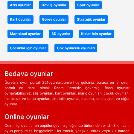
Atış oyunlar
Dövüş oyunlar
Spor oyunlar
Kart oyunlar
Görev oyunlar
Stratejik oyunlar
Mantıksal oyunlar
3D oyunlar
Kızlar için oyunlar
Çocuklar için oyunlar
Çok oyunculu oyunları
Bedava oyunlar
Ücretsiz oyun portalı 321oyunlar.com'e hoş geldiniz, burada en iyi oyun
portalı da dahil olmak üzere ücretsiz çevrimiçi flash oyunlar
oynayabilirsiniz: atış oyunları, kart oyunları, mario oyunları, çocuk oyunları,
mantıksal ve tahta oyunları, stratejik oyunlar, macera, simülasyon ve diğer
oyunlar.
Online oyunlar
Çevrimiçi oyunlar en popüler çevrimiçi eğlence türlerinden biridir. Sıkılırsan,
oyun portalımıza hoşgeldiniz. Her çocuk, yetişkin, erkek veya kız burada