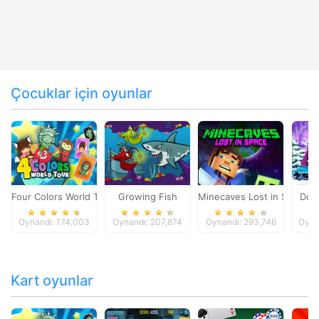
Çocuklar için oyunlar
Four Colors World Tour
Growing Fish
Minecaves Lost in Space
Dol
Oynandı: 174,003
Oynandı: 207,874
Oynandı: 293,746
Oyna
Kart oyunlar