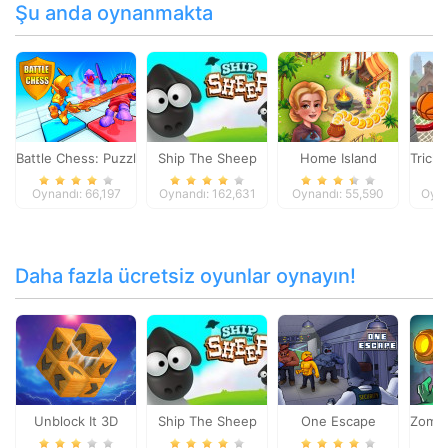
Şu anda oynanmakta
Battle Chess: Puzzle
Ship The Sheep
Home Island
Trick 
Oynandı: 66,197
Oynandı: 162,631
Oynandı: 55,590
Oyna
Daha fazla ücretsiz oyunlar oynayın!
Unblock It 3D
Ship The Sheep
One Escape
Zombi