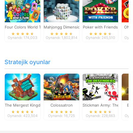
Four Colors World Tour
Mahjongg Dimensions
Poker with Friends
ONO
Oynandı: 174,003
Oynandı: 1,802,814
Oynandı: 245,510
Oyna
Stratejik oyunlar
The Mergest Kingdom
Colossatron
Stickman Army: The Defen
Bl
Oynandı: 423,504
Oynandı: 16,725
Oynandı: 228,663
Oyna