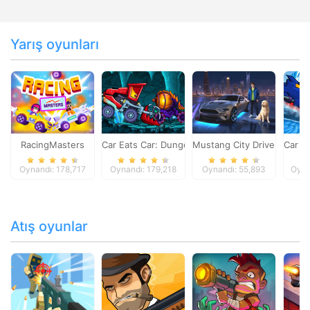
Yarış oyunları
RacingMasters
Car Eats Car: Dungeon Adventure
Mustang City Driver
Car E
Oynandı: 178,717
Oynandı: 179,218
Oynandı: 55,893
Oyna
Atış oyunlar