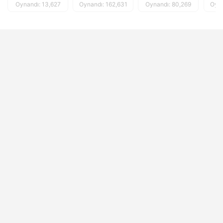
Oynandı: 13,627
Oynandı: 162,631
Oynandı: 80,269
Oyna