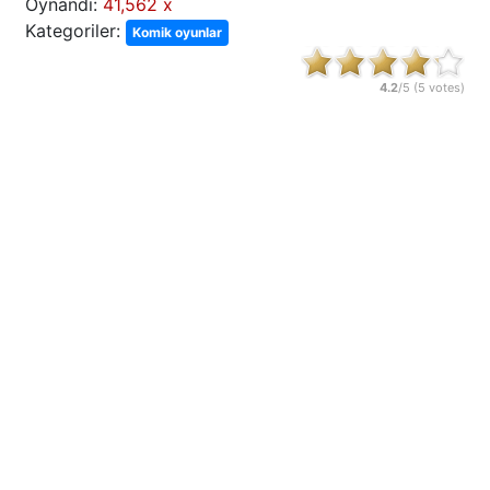
Oynandı:
41,562 x
Kategoriler:
Komik oyunlar
4.2
/5 (
5
votes)