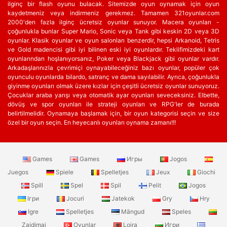
ilginç bir flash oyunu bulacak. Sitemizde oyun oynamak için oyun
kaydetmeniz veya indirmeniz gerekmez. Tamamen 321oyunlar.com
2000'den fazla ilginç ücretsiz oyunlar sunuyor. Macera oyunları -
çoğunlukla bunlar Super Mario, Sonic veya Tank gibi keskin 2D veya 3D
oyunlar. Klasik oyunlar ve oyun salonları benzerdir, hepsi Arkanoid, Tetris
ve Gold madencisi gibi iyi bilinen eski iyi oyunlardır. Teklifimizdeki kart
oyunlarından hoşlanıyorsanız, Poker veya Blackjack gibi oyunlar vardır.
Arkadaşlarınızla çevrimiçi oynayabileceğiniz bazı oyunlar, popüler çok
oyunculu oyunlarda bilardo, satranç ve dama sayılabilir. Ayrıca, çoğunlukla
giyinme oyunları olmak üzere kızlar için çeşitli ücretsiz oyunlar sunuyoruz.
Çocuklar araba yarışı veya otomatik ayar oyunları seveceksiniz. Elbette,
dövüş ve spor oyunları ile strateji oyunları ve RPG'ler de burada
belirtilmelidir. Oynamaya başlamak için, bir oyun kategorisi seçin ve size
özel bir oyun seçin. En heyecanlı oyunları oynama zamanı!!!
Games
Games
Игры
Jogos
Juegos
Spiele
Spelletjes
Jeux
Giochi
Spill
Spel
Spil
Pelit
Jogos
Ігри
Jocuri
Jatekok
Gry
Hry
Igre
Spelletjes
Mängud
Speles
Zaidimai
Oyunlar
Lojra
Игри