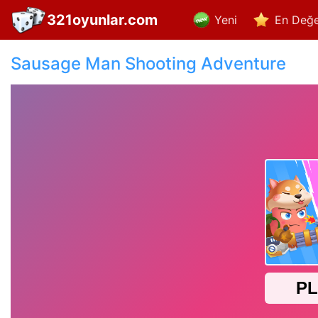
321oyunlar.com
Yeni
En Değe
Sausage Man Shooting Adventure