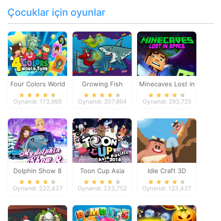
Çocuklar için oyunlar
Four Colors World
Growing Fish
Minecaves Lost in
Tour
Space
Oynandı: 173,995
Oynandı: 207,864
Oynandı: 293,725
Dolphin Show 8
Toon Cup Asia
Idle Craft 3D
Pacific 2018
Oynandı: 232,437
Oynandı: 233,752
Oynandı: 123,437