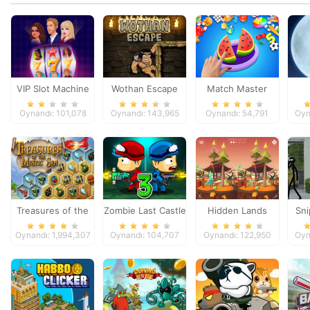
VIP Slot Machine
Wothan Escape
Match Master
Oynandı: 101,078
Oynandı: 143,965
Oynandı: 54,791
Oyn
Treasures of the
Zombie Last Castle
Hidden Lands
Sni
Mystic Sea
3
Sti
Oynandı: 1,994,307
Oynandı: 104,707
Oynandı: 122,950
Oyn