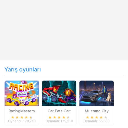
Yarış oyunları
RacingMasters
Car Eats Car:
Mustang City
Dungeon
Driver
Oynandı: 178,710
Oynandı: 179,210
Oynandı: 55,883
Adventure