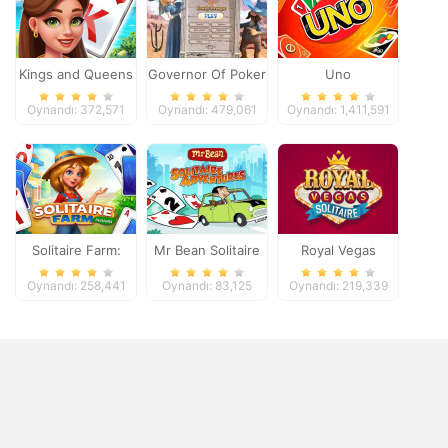
Kings and Queens
Governor Of Poker
Uno
Solitaire Tripeaks
2
Oynandı: 372,571
Oynandı: 479,061
Oynandı: 1,411,591
Solitaire Farm:
Mr Bean Solitaire
Royal Vegas
Seasons
Adventures
Solitaire
Oynandı: 258,441
Oynandı: 83,125
Oynandı: 219,339