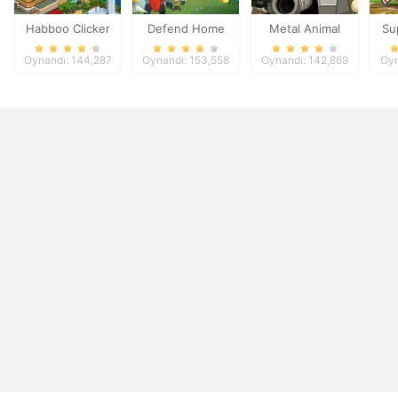
Habboo Clicker
Defend Home
Metal Animal
Su
Oynandı: 144,287
Oynandı: 153,558
Oynandı: 142,869
Oyn