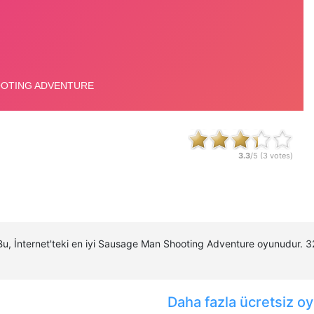
3.3
/5 (
3
votes)
Bu, İnternet'teki en iyi Sausage Man Shooting Adventure oyunudur.
Daha fazla ücretsiz oy