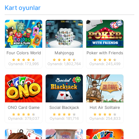
Kart oyunlar
Four Colors World
Mahjongg
Poker with Friends
Tour
Dimensions
Oynandı: 173,995
Oynandı: 1,802,764
Oynandı: 245,499
ONO Card Game
Social Blackjack
Hot Air Solitaire
Oynandı: 379,037
Oynandı: 181,716
Oynandı: 254,833