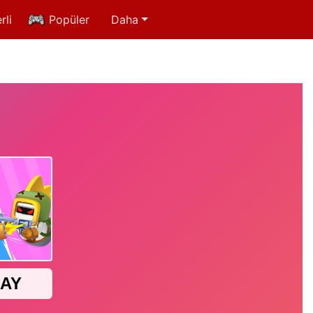
rli
Popüler
Daha