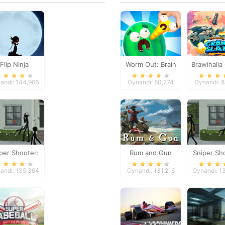
Flip Ninja
Worm Out: Brain
Brawlhalla
Teaser Games
Slam
andı: 144,905
Oynandı: 60,274
Oynandı: 
per Shooter:
Rum and Gun
Sniper Sh
ckman Killing
Stickman K
andı: 135,364
Oynandı: 131,216
Oynandı: 1
Game
Gam