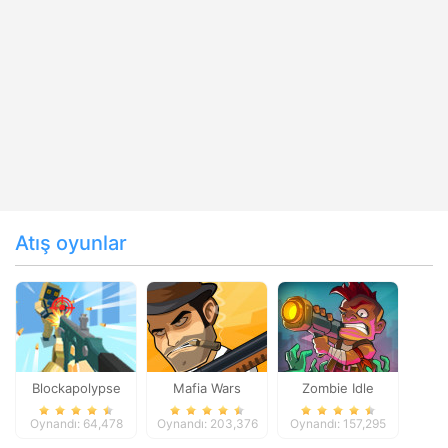
Atış oyunlar
Blockapolypse
Mafia Wars
Zombie Idle
Zombie Shooter
Defense Online
Oynandı: 64,478
Oynandı: 203,376
Oynandı: 157,295