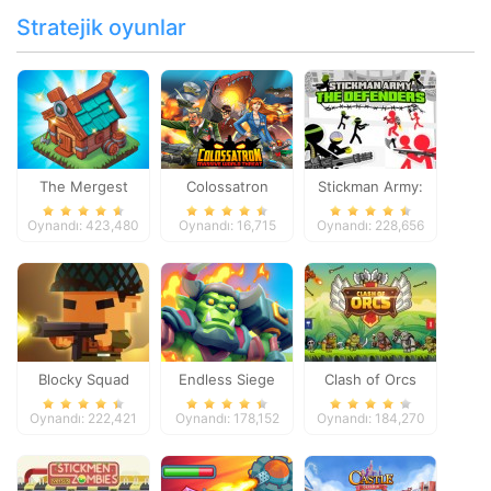
Stratejik oyunlar
The Mergest
Colossatron
Stickman Army:
Kingdom
The Defenders
Oynandı: 423,480
Oynandı: 16,715
Oynandı: 228,656
Blocky Squad
Endless Siege
Clash of Orcs
Oynandı: 222,421
Oynandı: 178,152
Oynandı: 184,270