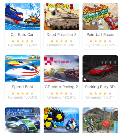
Car Eats Car:
Dead Paradise 3
Paintball Races
Winter Adventure
Oynandı: 180,701
Oynandı: 306,161
Oynandı: 207,225
Speed Boat
GP Moto Racing 2
Parking Fury 3D:
Extreme Racing
Night Thief
Oynandı: 153,312
Oynandı: 192,812
Oynandı: 175,011