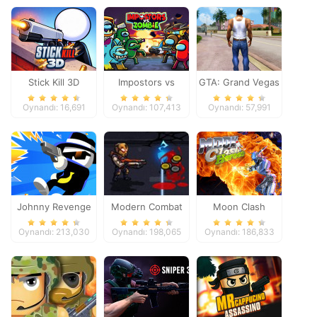
Stick Kill 3D
Impostors vs
GTA: Grand Vegas
Zombies: Survival
Crime
Oynandı: 16,691
Oynandı: 107,413
Oynandı: 57,991
Johnny Revenge
Modern Combat
Moon Clash
Defense
Heroes
Oynandı: 213,030
Oynandı: 198,065
Oynandı: 186,833