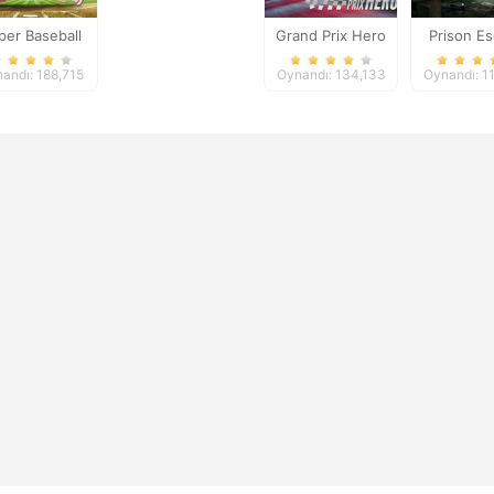
per Baseball
Grand Prix Hero
Prison E
andı: 188,715
Oynandı: 134,133
Oynandı: 1