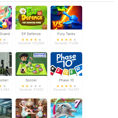
 Grand
Elf Defence
Fury Tanks
88,940
Oynandı: 133,650
Oynandı: 17,056
ooter:
Soccer
Phase 10
illing
Tournament
35,364
Oynandı: 37,623
Oynandı: 142,557
e