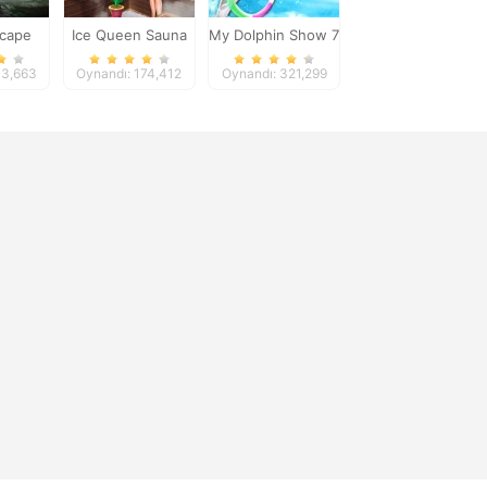
scape
Ice Queen Sauna
My Dolphin Show 7
Realife
13,663
Oynandı: 174,412
Oynandı: 321,299