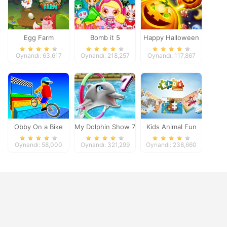
Egg Farm
Bomb it 5
Happy Halloween
Oynandı: 63,617
Oynandı: 218,257
Oynandı: 117,867
Obby On a Bike
My Dolphin Show 7
Kids Animal Fun
Oynandı: 58,000
Oynandı: 321,299
Oynandı: 238,660