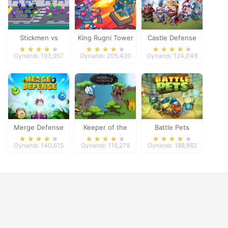
Stickmen vs
King Rugni Tower
Castle Defense
Zombies
Defense
Oynandı: 193,957
Oynandı: 205,420
Oynandı: 124,048
Merge Defense
Keeper of the
Battle Pets
Grove 2
Oynandı: 140,615
Oynandı: 116,279
Oynandı: 188,862