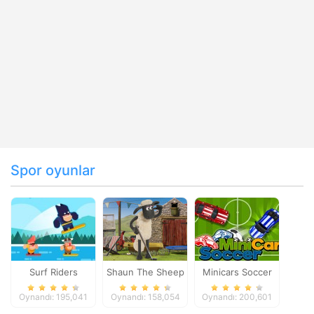
Spor oyunlar
Surf Riders
Shaun The Sheep
Minicars Soccer
Baahmy Golf
Oynandı: 195,041
Oynandı: 158,054
Oynandı: 200,601