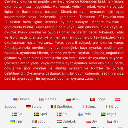
Çevrimiçi oyunlar en popüler çevrimiçi eğlence türlerinden biridir. Sıkılırsan,
oyun portalımıza hoşgeldiniz. Her çocuk, yetişkin, erkek veya kız burada
ilginç bir flash oyunu bulacak. Sitemizde oyun oynamak için oyun
kaydetmeniz veya indirmeniz gerekmez. Tamamen 321oyunlar.com
2000'den fazla ilginç ücretsiz oyunlar sunuyor. Macera oyunları -
çoğunlukla bunlar Super Mario, Sonic veya Tank gibi keskin 2D veya 3D
oyunlar. Klasik oyunlar ve oyun salonları benzerdir, hepsi Arkanoid, Tetris
ve Gold madencisi gibi iyi bilinen eski iyi oyunlardır. Teklifimizdeki kart
oyunlarından hoşlanıyorsanız, Poker veya Blackjack gibi oyunlar vardır.
Arkadaşlarınızla çevrimiçi oynayabileceğiniz bazı oyunlar, popüler çok
oyunculu oyunlarda bilardo, satranç ve dama sayılabilir. Ayrıca, çoğunlukla
giyinme oyunları olmak üzere kızlar için çeşitli ücretsiz oyunlar sunuyoruz.
Çocuklar araba yarışı veya otomatik ayar oyunları seveceksiniz. Elbette,
dövüş ve spor oyunları ile strateji oyunları ve RPG'ler de burada
belirtilmelidir. Oynamaya başlamak için, bir oyun kategorisi seçin ve size
özel bir oyun seçin. En heyecanlı oyunları oynama zamanı!!!
Games
Games
Игры
Jogos
Juegos
Spiele
Spelletjes
Jeux
Giochi
Spill
Spel
Spil
Pelit
Jogos
Ігри
Jocuri
Jatekok
Gry
Hry