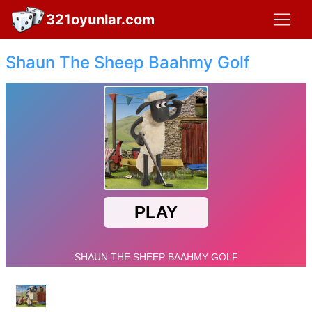
321oyunlar.com
Shaun The Sheep Baahmy Golf