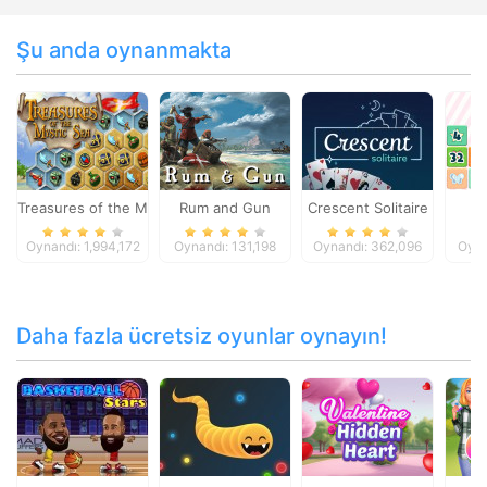
Şu anda oynanmakta
Treasures of the Mystic Sea
Rum and Gun
Crescent Solitaire
2
Oynandı: 1,994,172
Oynandı: 131,198
Oynandı: 362,096
Oyna
Daha fazla ücretsiz oyunlar oynayın!