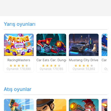
Yarış oyunları
RacingMasters
Car Eats Car: Dungeon Adventure
Mustang City Driver
Car E
Oynandı: 178,690
Oynandı: 179,185
Oynandı: 55,862
Oyna
Atış oyunlar