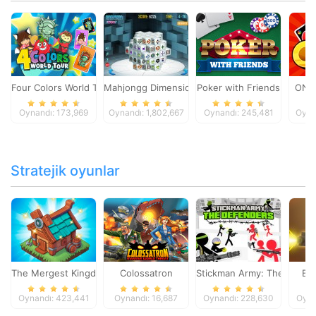
Four Colors World Tour
Mahjongg Dimensions
Poker with Friends
ONO
Oynandı: 173,969
Oynandı: 1,802,667
Oynandı: 245,481
Oyna
Stratejik oyunlar
The Mergest Kingdom
Colossatron
Stickman Army: The Defen
Bl
Oynandı: 423,441
Oynandı: 16,687
Oynandı: 228,630
Oyna