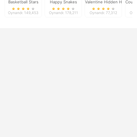
Basketball Stars
Happy Snakes
Valentine Hidden Heart
Coupl
Oynandı: 149,453
Oynandı: 178,211
Oynandı: 77,312
Oyn