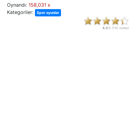
Oynandı:
158,031 x
Kategoriler:
Spor oyunlar
4.3
/5 (
115
votes)