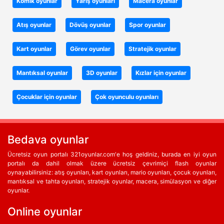
Komik oyunlar
Yarış oyunları
Macera oyunlar
Atış oyunlar
Dövüş oyunlar
Spor oyunlar
Kart oyunlar
Görev oyunlar
Stratejik oyunlar
Mantıksal oyunlar
3D oyunlar
Kızlar için oyunlar
Çocuklar için oyunlar
Çok oyunculu oyunları
Bedava oyunlar
Ücretsiz oyun portalı 321oyunlar.com'e hoş geldiniz, burada en iyi oyun
portalı da dahil olmak üzere ücretsiz çevrimiçi flash oyunlar
oynayabilirsiniz: atış oyunları, kart oyunları, mario oyunları, çocuk oyunları,
mantıksal ve tahta oyunları, stratejik oyunlar, macera, simülasyon ve diğer
oyunlar.
Online oyunlar