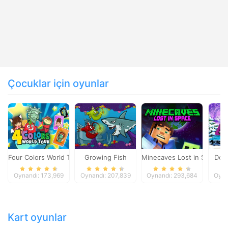
Çocuklar için oyunlar
Four Colors World Tour
Growing Fish
Minecaves Lost in Space
Dol
Oynandı: 173,969
Oynandı: 207,839
Oynandı: 293,684
Oyna
Kart oyunlar