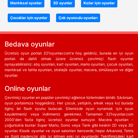
Mantıksal oyunlar
3D oyunlar
Kızlar için oyunlar
Çocuklar için oyunlar
Çok oyunculu oyunları
Bedava oyunlar
Ücretsiz oyun portalı 321oyunlar.com'e hoş geldiniz, burada en iyi oyun
portalı da dahil olmak üzere ücretsiz çevrimiçi flash oyunlar
oynayabilirsiniz: atış oyunları, kart oyunları, mario oyunları, çocuk oyunları,
mantıksal ve tahta oyunları, stratejik oyunlar, macera, simülasyon ve diğer
oyunlar.
Online oyunlar
Çevrimiçi oyunlar en popüler çevrimiçi eğlence türlerinden biridir. Sıkılırsan,
oyun portalımıza hoşgeldiniz. Her çocuk, yetişkin, erkek veya kız burada
ilginç bir flash oyunu bulacak. Sitemizde oyun oynamak için oyun
kaydetmeniz veya indirmeniz gerekmez. Tamamen 321oyunlar.com
2000'den fazla ilginç ücretsiz oyunlar sunuyor. Macera oyunları -
çoğunlukla bunlar Super Mario, Sonic veya Tank gibi keskin 2D veya 3D
oyunlar. Klasik oyunlar ve oyun salonları benzerdir, hepsi Arkanoid, Tetris
ve Gold madencisi gibi iyi bilinen eski iyi oyunlardır. Teklifimizdeki kart