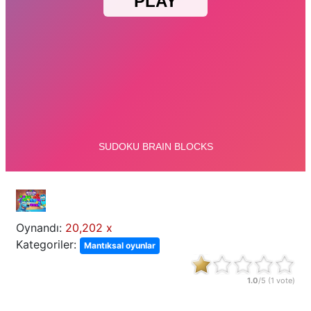
Oynandı:
20,202 x
Kategoriler:
Mantıksal oyunlar
1.0
/5 (
1
vote)