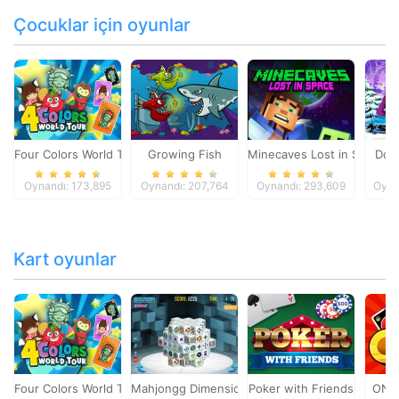
Çocuklar için oyunlar
Four Colors World Tour
Growing Fish
Minecaves Lost in Space
Dol
Oynandı: 173,895
Oynandı: 207,764
Oynandı: 293,609
Oyna
Kart oyunlar
Four Colors World Tour
Mahjongg Dimensions
Poker with Friends
ONO