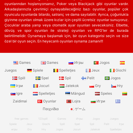
oyunlarından hoşlanıyorsanız, Poker veya Blackjack gibi oyunlar vardır.
Arkadaşlarınızla çevrimiçi oynayabileceğiniz bazı oyunlar, popüler çok
oyunculu oyunlarda bilardo, satranç ve dama sayılabilir. Ayrıca, çoğunlukla
giyinme oyunları olmak üzere kızlar için çeşitli ücretsiz oyunlar sunuyoruz.
Çocuklar araba yarışı veya otomatik ayar oyunları seveceksiniz. Elbette,
dövüş ve spor oyunları ile strateji oyunları ve RPG'ler de burada
belirtilmelidir. Oynamaya başlamak için, bir oyun kategorisi seçin ve size
özel bir oyun seçin. En heyecanlı oyunları oynama zamanı!!!
Games
Games
Игры
Jogos
Juegos
Spiele
Spelletjes
Jeux
Giochi
Spill
Spel
Spil
Pelit
Jogos
Ігри
Jocuri
Jatekok
Gry
Hry
Igre
Spelletjes
Mängud
Speles
Zaidimai
Oyunlar
Lojra
Игри
Παιχνίδια
ゲーム
free games
123spill
Games
Игры
Jogos
Juegos
Spiele
Jeux
Giochi
Spill
Spel
Spil
Pelit
Ігри
игры
Gry
Hry
Jogos
Jocuri
Jatekok
Spelletjes