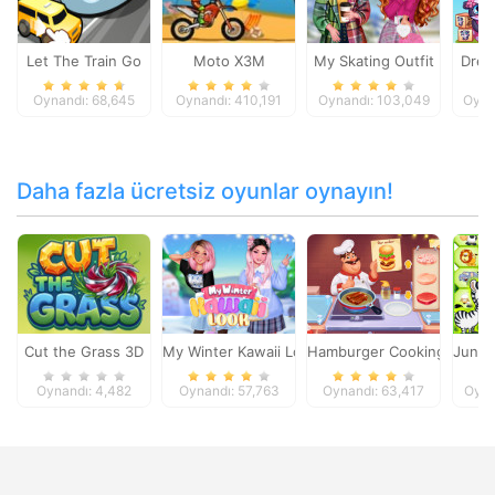
Let The Train Go
Moto X3M
My Skating Outfit
Drea
Oynandı: 68,645
Oynandı: 410,191
Oynandı: 103,049
Oyna
Daha fazla ücretsiz oyunlar oynayın!
Cut the Grass 3D
My Winter Kawaii Look
Hamburger Cooking Mania
Jungl
Oynandı: 4,482
Oynandı: 57,763
Oynandı: 63,417
Oyna