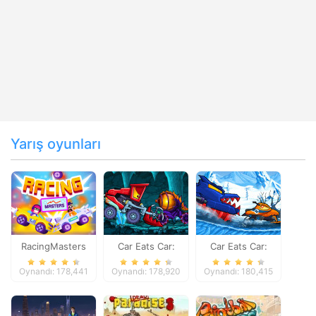
Yarış oyunları
RacingMasters
Car Eats Car:
Car Eats Car:
Dungeon
Winter Adventure
Oynandı: 178,441
Oynandı: 178,920
Oynandı: 180,415
Adventure