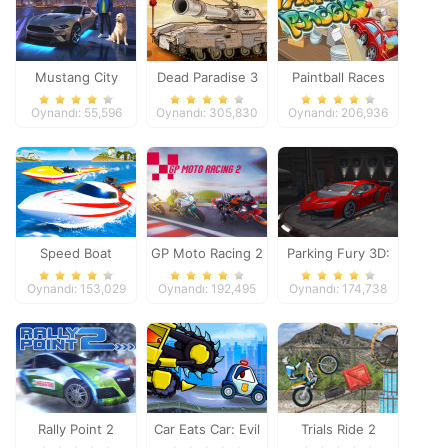
Mustang City
Dead Paradise 3
Paintball Races
Driver
Oynandı: 55,596
Oynandı: 305,830
Oynandı: 206,936
Speed Boat
GP Moto Racing 2
Parking Fury 3D:
Extreme Racing
Night Thief
Oynandı: 153,029
Oynandı: 192,495
Oynandı: 174,738
Rally Point 2
Car Eats Car: Evil
Trials Ride 2