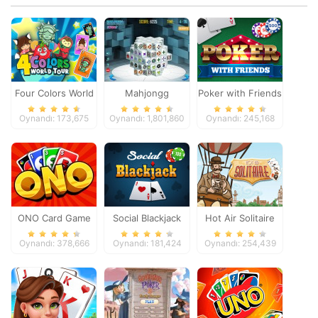
Four Colors World
Mahjongg
Poker with Friends
Tour
Dimensions
Oynandı: 173,675
Oynandı: 1,801,860
Oynandı: 245,168
ONO Card Game
Social Blackjack
Hot Air Solitaire
Oynandı: 378,666
Oynandı: 181,424
Oynandı: 254,439