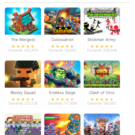
The Mergest
Colossatron
Stickman Army:
Kingdom
The Defenders
Oynandı: 422,974
Oynandı: 16,402
Oynandı: 228,356
Blocky Squad
Endless Siege
Clash of Orcs
Oynandı: 222,128
Oynandı: 177,856
Oynandı: 183,957