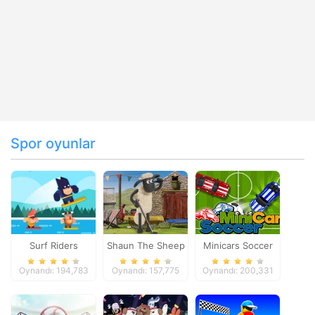
Spor oyunlar
Surf Riders
Shaun The Sheep
Minicars Soccer
Baahmy Golf
Oynandı: 194,783
Oynandı: 157,775
Oynandı: 200,331