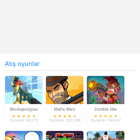
Atış oyunlar
Blockapolypse
Mafia Wars
Zombie Idle
Zombie Shooter
Defense Online
Oynandı: 64,170
Oynandı: 203,066
Oynandı: 156,947