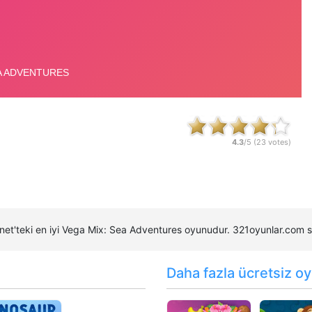
4.3
/5 (
23
votes)
ernet'teki en iyi Vega Mix: Sea Adventures oyunudur. 321oyunlar.co
Daha fazla ücretsiz oy