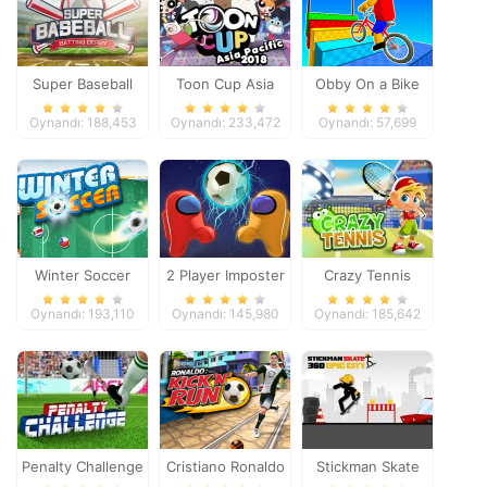
Super Baseball
Toon Cup Asia
Obby On a Bike
Pacific 2018
Oynandı: 188,453
Oynandı: 233,472
Oynandı: 57,699
Winter Soccer
2 Player Imposter
Crazy Tennis
Soccer
Oynandı: 193,110
Oynandı: 145,980
Oynandı: 185,642
Penalty Challenge
Cristiano Ronaldo
Stickman Skate