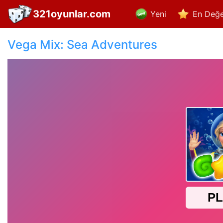
321oyunlar.com
Yeni
En Değe
Vega Mix: Sea Adventures