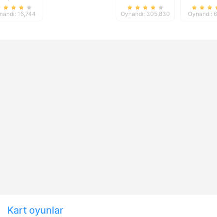
nandı: 16,744
Oynandı: 305,830
Oynandı: 
Kart oyunlar