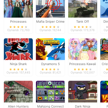
Princesses
Mafia Sniper Crime
Tank Off
Di
Fantasy Makeover
Shooting
Oynandı: 73,763
Oynandı: 19,144
Oynandı: 173,376
Oy
Ninja Shark
Dynamons 5
Princesses Kawaii
Cris
Looks and
Oynandı: 157,445
Oynandı: 81,421
Oynandı: 102,007
Oyn
Manicure
Alien Hunters
Mahjong Connect
Dark Ninja