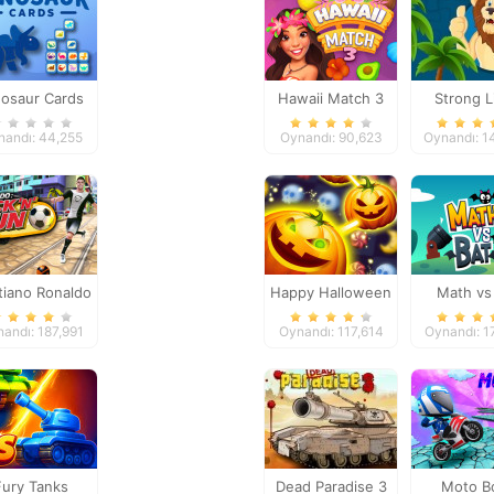
nosaur Cards
Hawaii Match 3
Strong L
Jigsa
nandı: 44,255
Oynandı: 90,623
Oynandı: 1
tiano Ronaldo
Happy Halloween
Math vs
Kick`n`Run
andı: 187,991
Oynandı: 117,614
Oynandı: 1
Fury Tanks
Dead Paradise 3
Moto B