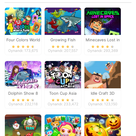
Four Colors World
Growing Fish
Minecaves Lost in
Tour
Space
Oynandı: 173,675
Oynandı: 207,557
Oynandı: 293,369
Dolphin Show 8
Toon Cup Asia
Idle Craft 3D
Pacific 2018
Oynandı: 232,118
Oynandı: 233,472
Oynandı: 123,150