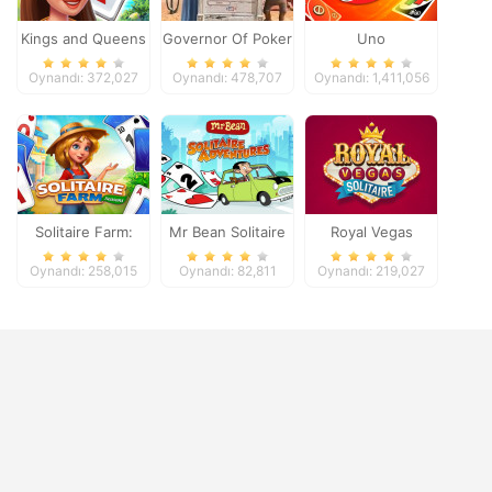
Kings and Queens
Governor Of Poker
Uno
Solitaire Tripeaks
2
Oynandı: 372,027
Oynandı: 478,707
Oynandı: 1,411,056
Solitaire Farm:
Mr Bean Solitaire
Royal Vegas
Seasons
Adventures
Solitaire
Oynandı: 258,015
Oynandı: 82,811
Oynandı: 219,027