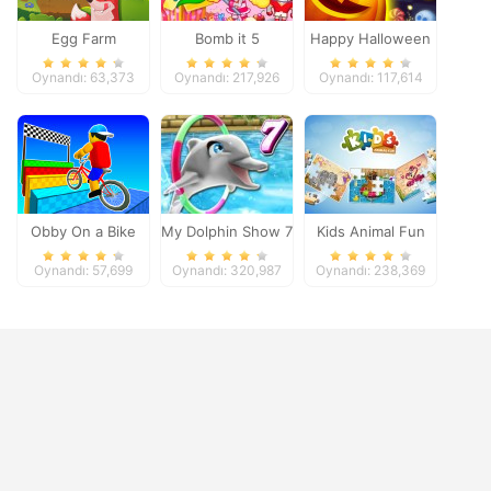
Egg Farm
Bomb it 5
Happy Halloween
Oynandı: 63,373
Oynandı: 217,926
Oynandı: 117,614
Obby On a Bike
My Dolphin Show 7
Kids Animal Fun
Oynandı: 57,699
Oynandı: 320,987
Oynandı: 238,369