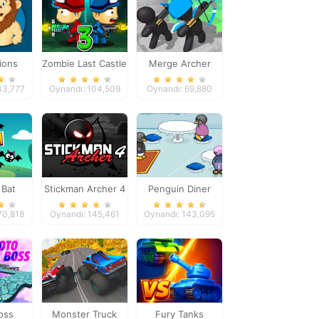
ions
Zombie Last Castle
Merge Archer
w
3
Defense
43,777
Oynandı: 104,509
Oynandı: 69,880
 Bat
Stickman Archer 4
Penguin Diner
70,818
Oynandı: 145,461
Oynandı: 143,095
oss
Monster Truck
Fury Tanks