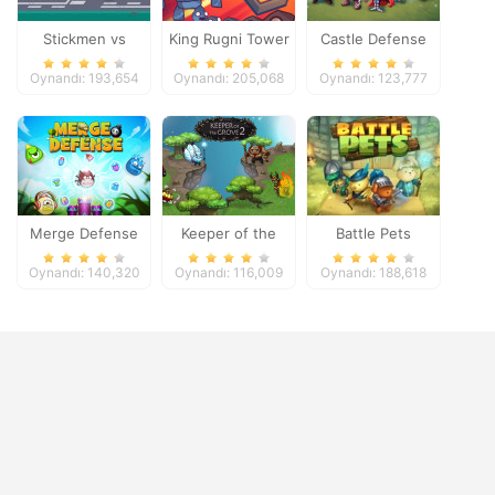
Stickmen vs
King Rugni Tower
Castle Defense
Zombies
Defense
Oynandı: 193,654
Oynandı: 205,068
Oynandı: 123,777
Merge Defense
Keeper of the
Battle Pets
Grove 2
Oynandı: 140,320
Oynandı: 116,009
Oynandı: 188,618