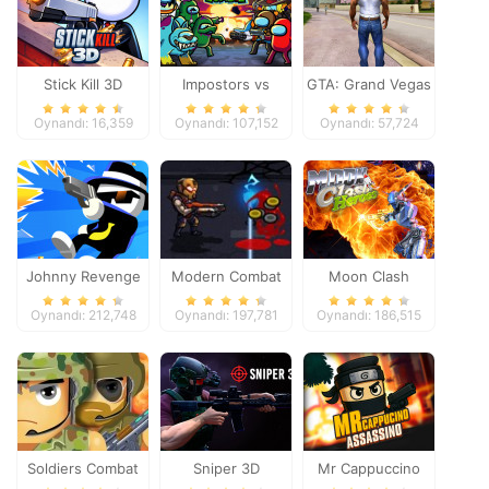
Stick Kill 3D
Impostors vs
GTA: Grand Vegas
Zombies: Survival
Crime
Oynandı: 16,359
Oynandı: 107,152
Oynandı: 57,724
Johnny Revenge
Modern Combat
Moon Clash
Defense
Heroes
Oynandı: 212,748
Oynandı: 197,781
Oynandı: 186,515
Soldiers Combat
Sniper 3D
Mr Cappuccino