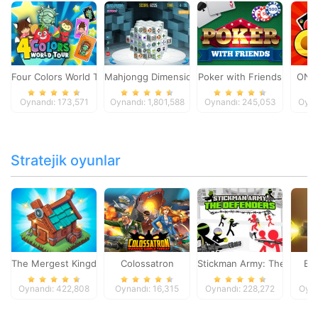
Four Colors World Tour
Mahjongg Dimensions
Poker with Friends
ONO
Oynandı: 173,571
Oynandı: 1,801,588
Oynandı: 245,053
Oyna
Stratejik oyunlar
The Mergest Kingdom
Colossatron
Stickman Army: The Defen
Bl
Oynandı: 422,808
Oynandı: 16,315
Oynandı: 228,272
Oyna