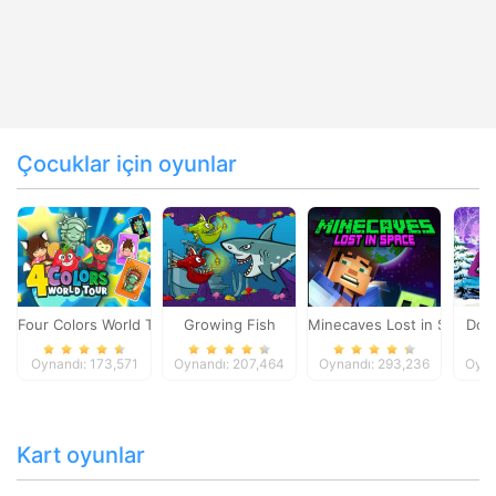
Çocuklar için oyunlar
Four Colors World Tour
Growing Fish
Minecaves Lost in Space
Dol
Oynandı: 173,571
Oynandı: 207,464
Oynandı: 293,236
Oyna
Kart oyunlar