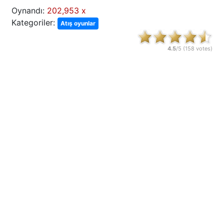
Oynandı:
202,953 x
Kategoriler:
Atış oyunlar
4.5
/5 (
158
votes)