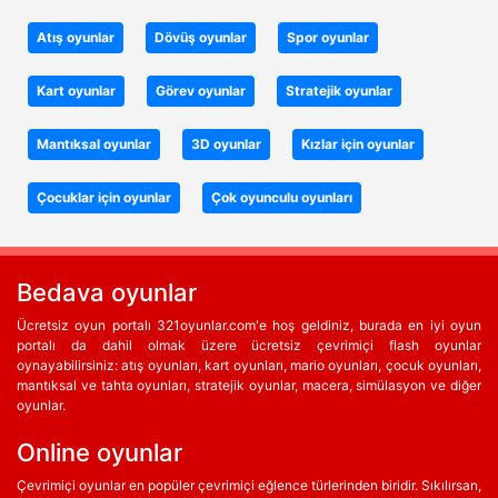
Atış oyunlar
Dövüş oyunlar
Spor oyunlar
Kart oyunlar
Görev oyunlar
Stratejik oyunlar
Mantıksal oyunlar
3D oyunlar
Kızlar için oyunlar
Çocuklar için oyunlar
Çok oyunculu oyunları
Bedava oyunlar
Ücretsiz oyun portalı 321oyunlar.com'e hoş geldiniz, burada en iyi oyun
portalı da dahil olmak üzere ücretsiz çevrimiçi flash oyunlar
oynayabilirsiniz: atış oyunları, kart oyunları, mario oyunları, çocuk oyunları,
mantıksal ve tahta oyunları, stratejik oyunlar, macera, simülasyon ve diğer
oyunlar.
Online oyunlar
Çevrimiçi oyunlar en popüler çevrimiçi eğlence türlerinden biridir. Sıkılırsan,