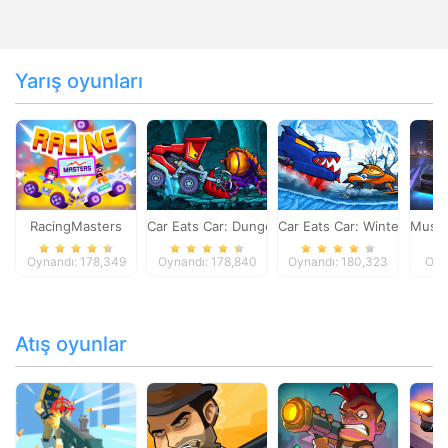
Yarış oyunları
RacingMasters
Car Eats Car: Dungeon Adventure
Car Eats Car: Winter Adve
Musta
Oynandı: 178,349
Oynandı: 178,840
Oynandı: 180,323
Oyn
Atış oyunlar