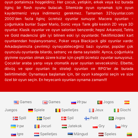
oyun portalımıza hoşgeldiniz. Her çocuk, yetişkin, erkek veya kız burada
ilginç bir flash oyunu bulacak. Sitemizde oyun oynamak için oyun
kaydetmeniz veya indirmeniz gerekmez. Tamamen 321oyunlar.com
2000'den fazla ilginç ücretsiz oyunlar sunuyor. Macera oyunları -
çoğunlukla bunlar Super Mario, Sonic veya Tank gibi keskin 2D veya 3D
oyunlar. Klasik oyunlar ve oyun salonları benzerdir, hepsi Arkanoid, Tetris
ve Gold madencisi gibi iyi bilinen eski iyi oyunlardır. Teklifimizdeki kart
oyunlarından hoşlanıyorsanız, Poker veya Blackjack gibi oyunlar vardır.
Arkadaşlarınızla çevrimiçi oynayabileceğiniz bazı oyunlar, popüler çok
oyunculu oyunlarda bilardo, satranç ve dama sayılabilir. Ayrıca, çoğunlukla
giyinme oyunları olmak üzere kızlar için çeşitli ücretsiz oyunlar sunuyoruz.
Çocuklar araba yarışı veya otomatik ayar oyunları seveceksiniz. Elbette,
dövüş ve spor oyunları ile strateji oyunları ve RPG'ler de burada
belirtilmelidir. Oynamaya başlamak için, bir oyun kategorisi seçin ve size
özel bir oyun seçin. En heyecanlı oyunları oynama zamanı!!!
Games
Games
Игры
Jogos
Juegos
Spiele
Spelletjes
Jeux
Giochi
Spill
Spel
Spil
Pelit
Jogos
Ігри
Jocuri
Jatekok
Gry
Hry
Igre
Spelletjes
Mängud
Speles