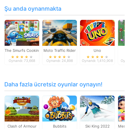
Şu anda oynanmakta
The Smurfs Cooking
Moto Traffic Rider
Uno
L
Oynandı: 73,668
Oynandı: 24,898
Oynandı: 1,410,908
Oyna
Daha fazla ücretsiz oyunlar oynayın!
Clash of Armour
Bubbits
Ski King 2022
Messy