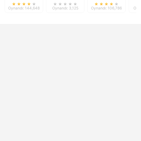
Oynandı: 144,648
Oynandı: 3,125
Oynandı: 106,786
Oyn