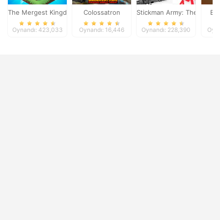
The Mergest Kingdom
Colossatron
Stickman Army: The Defen
Bl
Oynandı: 423,033
Oynandı: 16,446
Oynandı: 228,390
Oyna