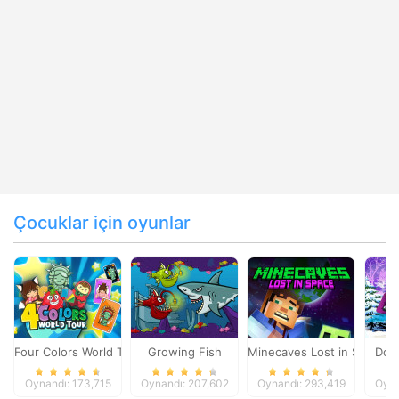
Çocuklar için oyunlar
Four Colors World Tour
Growing Fish
Minecaves Lost in Space
Dol
Oynandı: 173,715
Oynandı: 207,602
Oynandı: 293,419
Oyna