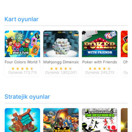
Kart oyunlar
Four Colors World Tour
Mahjongg Dimensions
Poker with Friends
ONO
Oynandı: 173,715
Oynandı: 1,802,001
Oynandı: 245,213
Oyna
Stratejik oyunlar