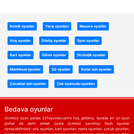
Komik oyunlar
Yarış oyunları
Macera oyunlar
Atış oyunlar
Dövüş oyunlar
Spor oyunlar
Kart oyunlar
Görev oyunlar
Stratejik oyunlar
Mantıksal oyunlar
3D oyunlar
Kızlar için oyunlar
Çocuklar için oyunlar
Çok oyunculu oyunları
Bedava oyunlar
Ücretsiz oyun portalı 321oyunlar.com'e hoş geldiniz, burada en iyi oyun
portalı da dahil olmak üzere ücretsiz çevrimiçi flash oyunlar
oynayabilirsiniz: atış oyunları, kart oyunları, mario oyunları, çocuk oyunları,