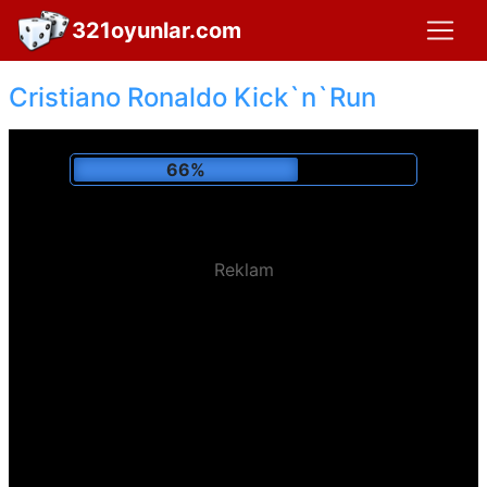
321oyunlar.com
Cristiano Ronaldo Kick`n`Run
71%
Reklam