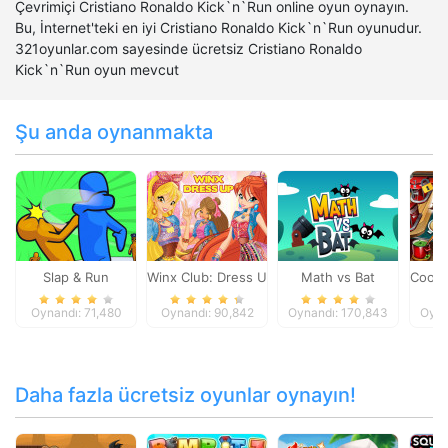
Çevrimiçi Cristiano Ronaldo Kick`n`Run online oyun oynayın.
Bu, İnternet'teki en iyi Cristiano Ronaldo Kick`n`Run oyunudur.
321oyunlar.com sayesinde ücretsiz Cristiano Ronaldo
Kick`n`Run oyun mevcut
Şu anda oynanmakta
Slap & Run
Winx Club: Dress Up
Math vs Bat
Cooki
Oynandı: 71,480
Oynandı: 90,842
Oynandı: 170,843
Oyna
Daha fazla ücretsiz oyunlar oynayın!