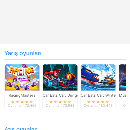
Yarış oyunları
RacingMasters
Car Eats Car: Dungeon Adventure
Car Eats Car: Winter Adve
Musta
Oynandı: 178,466
Oynandı: 178,948
Oynandı: 180,443
Oyn
Atış oyunlar