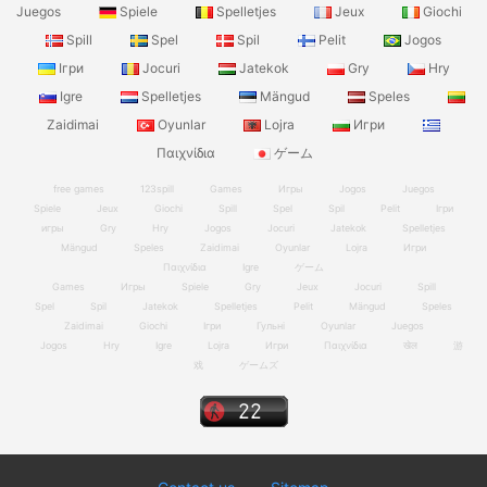
Juegos
Spiele
Spelletjes
Jeux
Giochi
Spill
Spel
Spil
Pelit
Jogos
Ігри
Jocuri
Jatekok
Gry
Hry
Igre
Spelletjes
Mängud
Speles
Zaidimai
Oyunlar
Lojra
Игри
Παιχνίδια
ゲーム
free games
123spill
Games
Игры
Jogos
Juegos
Spiele
Jeux
Giochi
Spill
Spel
Spil
Pelit
Ігри
игры
Gry
Hry
Jogos
Jocuri
Jatekok
Spelletjes
Mängud
Speles
Zaidimai
Oyunlar
Lojra
Игри
Παιχνίδια
Igre
ゲーム
Games
Игры
Spiele
Gry
Jeux
Jocuri
Spill
Spel
Spil
Jatekok
Spelletjes
Pelit
Mängud
Speles
Zaidimai
Giochi
Ігри
Гульні
Oyunlar
Juegos
Jogos
Hry
Igre
Lojra
Игри
Παιχνίδια
खेल
游
戏
ゲームズ