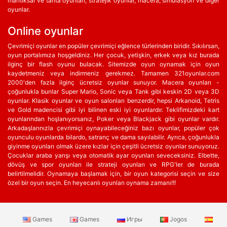
mantıksal ve tahta oyunları, stratejik oyunlar, macera, simülasyon ve diğer
oyunlar.
Online oyunlar
Çevrimiçi oyunlar en popüler çevrimiçi eğlence türlerinden biridir. Sıkılırsan,
oyun portalımıza hoşgeldiniz. Her çocuk, yetişkin, erkek veya kız burada
ilginç bir flash oyunu bulacak. Sitemizde oyun oynamak için oyun
kaydetmeniz veya indirmeniz gerekmez. Tamamen 321oyunlar.com
2000'den fazla ilginç ücretsiz oyunlar sunuyor. Macera oyunları -
çoğunlukla bunlar Super Mario, Sonic veya Tank gibi keskin 2D veya 3D
oyunlar. Klasik oyunlar ve oyun salonları benzerdir, hepsi Arkanoid, Tetris
ve Gold madencisi gibi iyi bilinen eski iyi oyunlardır. Teklifimizdeki kart
oyunlarından hoşlanıyorsanız, Poker veya Blackjack gibi oyunlar vardır.
Arkadaşlarınızla çevrimiçi oynayabileceğiniz bazı oyunlar, popüler çok
oyunculu oyunlarda bilardo, satranç ve dama sayılabilir. Ayrıca, çoğunlukla
giyinme oyunları olmak üzere kızlar için çeşitli ücretsiz oyunlar sunuyoruz.
Çocuklar araba yarışı veya otomatik ayar oyunları seveceksiniz. Elbette,
dövüş ve spor oyunları ile strateji oyunları ve RPG'ler de burada
belirtilmelidir. Oynamaya başlamak için, bir oyun kategorisi seçin ve size
özel bir oyun seçin. En heyecanlı oyunları oynama zamanı!!!
Games
Games
Игры
Jogos