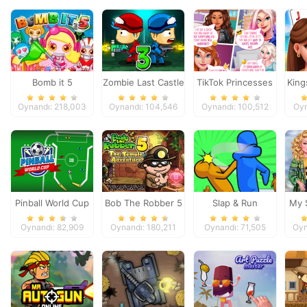
Bomb it 5
Zombie Last Castle
TikTok Princesses
King
3
Back To Basics
Soli
Oynandı: 218,003
Oynandı: 104,546
Oynandı: 100,512
Oyn
Pinball World Cup
Bob The Robber 5
Slap & Run
My S
Temple Adventure
Oynandı: 82,909
Oynandı: 180,211
Oynandı: 71,505
Oyn