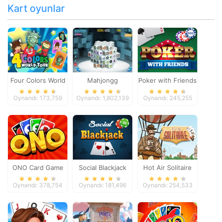
Kart oyunlar
Four Colors World
Mahjongg
Poker with Friends
Tour
Dimensions
Oynandı: 173,759
Oynandı: 1,802,139
Oynandı: 245,255
ONO Card Game
Social Blackjack
Hot Air Solitaire
Oynandı: 378,754
Oynandı: 181,496
Oynandı: 254,533