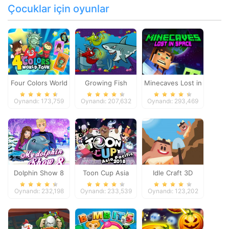
Çocuklar için oyunlar
Four Colors World
Growing Fish
Minecaves Lost in
Tour
Space
Oynandı: 173,759
Oynandı: 207,632
Oynandı: 293,469
Dolphin Show 8
Toon Cup Asia
Idle Craft 3D
Pacific 2018
Oynandı: 232,198
Oynandı: 233,539
Oynandı: 123,202