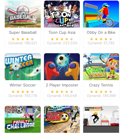
Super Baseball
Toon Cup Asia
Obby On a Bike
Pacific 2018
Oynandı: 188,521
Oynandı: 233,539
Oynandı: 57,782
Winter Soccer
2 Player Imposter
Crazy Tennis
Soccer
Oynandı: 193,176
Oynandı: 146,048
Oynandı: 185,699