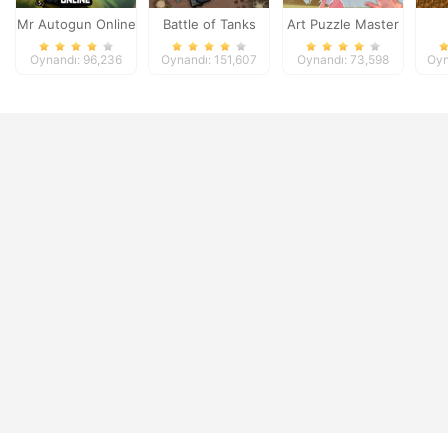
Mr Autogun Online
Battle of Tanks
Art Puzzle Master
A
Oynandı: 96,236
Oynandı: 151,607
Oynandı: 73,598
Oyn