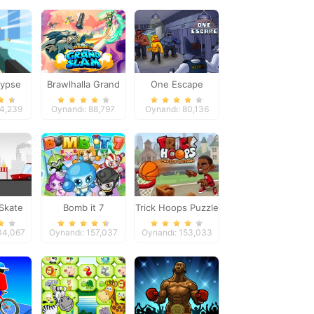
lypse
Brawlhalla Grand
One Escape
ooter
Slam
64,239
Oynandı: 88,797
Oynandı: 80,136
Skate
Bomb it 7
Trick Hoops Puzzle
 City
Edition
04,067
Oynandı: 157,037
Oynandı: 153,033