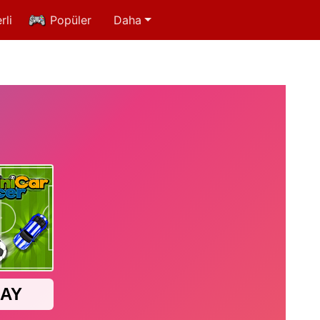
rli
Popüler
Daha