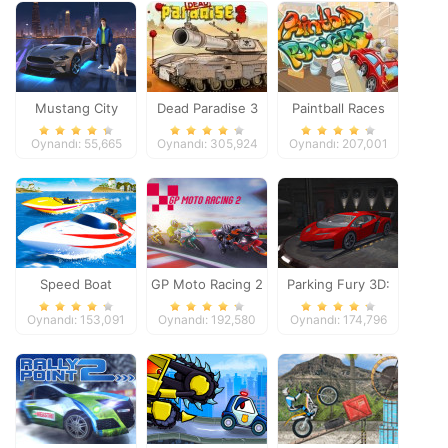
Mustang City
Dead Paradise 3
Paintball Races
Driver
Oynandı: 55,665
Oynandı: 305,924
Oynandı: 207,001
Speed Boat
GP Moto Racing 2
Parking Fury 3D:
Extreme Racing
Night Thief
Oynandı: 153,091
Oynandı: 192,580
Oynandı: 174,796