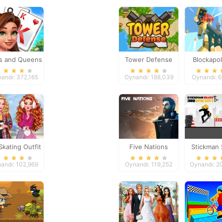
s and Queens
Tower Defense
Blockapo
taire Tripeaks
Zombie Sh
andı: 372,165
Oynandı: 188,039
Oynandı: 
kating Outfit
Five Nations
Stickman 
360 Epic
andı: 102,969
Oynandı: 119,252
Oynandı: 2