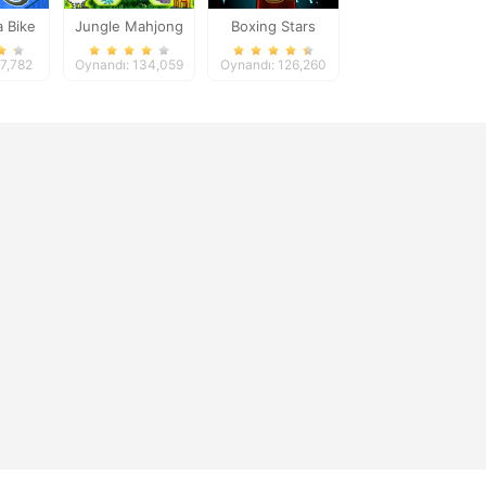
 Bike
Jungle Mahjong
Boxing Stars
Deluxe
57,782
Oynandı: 134,059
Oynandı: 126,260