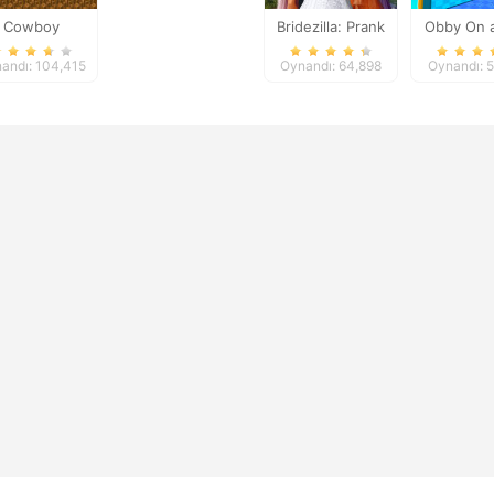
Cowboy
Bridezilla: Prank
Obby On a
dventures
The Bride
andı: 104,415
Oynandı: 64,898
Oynandı: 