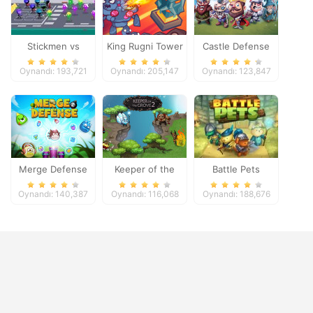
Stickmen vs
King Rugni Tower
Castle Defense
Zombies
Defense
Oynandı: 193,721
Oynandı: 205,147
Oynandı: 123,847
Merge Defense
Keeper of the
Battle Pets
Grove 2
Oynandı: 140,387
Oynandı: 116,068
Oynandı: 188,676