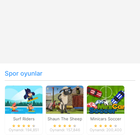
Spor oyunlar
Surf Riders
Shaun The Sheep
Minicars Soccer
Baahmy Golf
Oynandı: 194,851
Oynandı: 157,846
Oynandı: 200,400