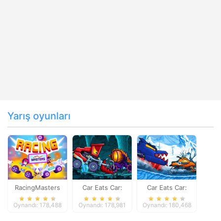
Yarış oyunları
RacingMasters
Car Eats Car:
Car Eats Car:
Dungeon
Winter Adventure
Oynandı: 178,488
Oynandı: 178,981
Oynandı: 180,468
Adventure