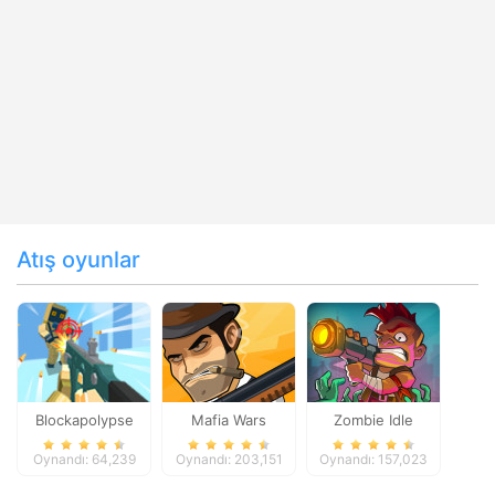
Atış oyunlar
Blockapolypse
Mafia Wars
Zombie Idle
Zombie Shooter
Defense Online
Oynandı: 64,239
Oynandı: 203,151
Oynandı: 157,023