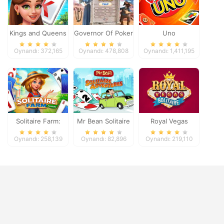
Kings and Queens
Governor Of Poker
Uno
Solitaire Tripeaks
2
Oynandı: 372,165
Oynandı: 478,808
Oynandı: 1,411,195
Solitaire Farm:
Mr Bean Solitaire
Royal Vegas
Seasons
Adventures
Solitaire
Oynandı: 258,139
Oynandı: 82,896
Oynandı: 219,110