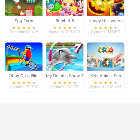
Egg Farm
Bomb it 5
Happy Halloween
Oynandı: 63,426
Oynandı: 218,003
Oynandı: 117,677
Obby On a Bike
My Dolphin Show 7
Kids Animal Fun
Oynandı: 57,782
Oynandı: 321,071
Oynandı: 238,436