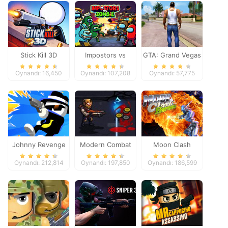
Stick Kill 3D
Impostors vs
GTA: Grand Vegas
Zombies: Survival
Crime
Oynandı: 16,450
Oynandı: 107,208
Oynandı: 57,775
Johnny Revenge
Modern Combat
Moon Clash
Defense
Heroes
Oynandı: 212,814
Oynandı: 197,850
Oynandı: 186,599