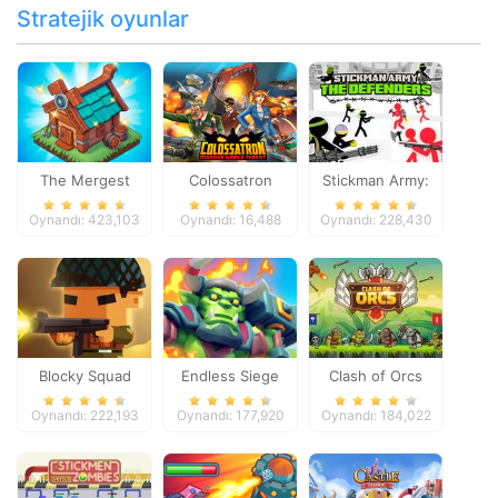
Stratejik oyunlar
The Mergest
Colossatron
Stickman Army:
Kingdom
The Defenders
Oynandı: 423,103
Oynandı: 16,488
Oynandı: 228,430
Blocky Squad
Endless Siege
Clash of Orcs
Oynandı: 222,193
Oynandı: 177,920
Oynandı: 184,022