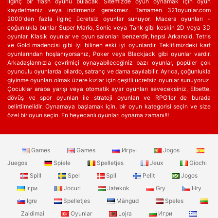
ilginç bir flash oyunu bulacak. Sitemizde oyun oynamak için oyun
kaydetmeniz veya indirmeniz gerekmez. Tamamen 321oyunlar.com
2000'den fazla ilginç ücretsiz oyunlar sunuyor. Macera oyunları -
çoğunlukla bunlar Super Mario, Sonic veya Tank gibi keskin 2D veya 3D
oyunlar. Klasik oyunlar ve oyun salonları benzerdir, hepsi Arkanoid, Tetris
ve Gold madencisi gibi iyi bilinen eski iyi oyunlardır. Teklifimizdeki kart
oyunlarından hoşlanıyorsanız, Poker veya Blackjack gibi oyunlar vardır.
Arkadaşlarınızla çevrimiçi oynayabileceğiniz bazı oyunlar, popüler çok
oyunculu oyunlarda bilardo, satranç ve dama sayılabilir. Ayrıca, çoğunlukla
giyinme oyunları olmak üzere kızlar için çeşitli ücretsiz oyunlar sunuyoruz.
Çocuklar araba yarışı veya otomatik ayar oyunları seveceksiniz. Elbette,
dövüş ve spor oyunları ile strateji oyunları ve RPG'ler de burada
belirtilmelidir. Oynamaya başlamak için, bir oyun kategorisi seçin ve size
özel bir oyun seçin. En heyecanlı oyunları oynama zamanı!!!
Games
Games
Игры
Jogos
Juegos
Spiele
Spelletjes
Jeux
Giochi
Spill
Spel
Spil
Pelit
Jogos
Ігри
Jocuri
Jatekok
Gry
Hry
Igre
Spelletjes
Mängud
Speles
Zaidimai
Oyunlar
Lojra
Игри