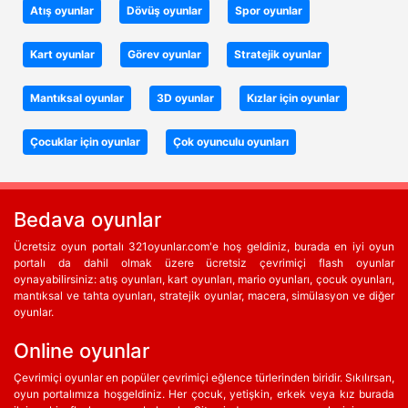
Atış oyunlar
Dövüş oyunlar
Spor oyunlar
Kart oyunlar
Görev oyunlar
Stratejik oyunlar
Mantıksal oyunlar
3D oyunlar
Kızlar için oyunlar
Çocuklar için oyunlar
Çok oyunculu oyunları
Bedava oyunlar
Ücretsiz oyun portalı 321oyunlar.com'e hoş geldiniz, burada en iyi oyun
portalı da dahil olmak üzere ücretsiz çevrimiçi flash oyunlar
oynayabilirsiniz: atış oyunları, kart oyunları, mario oyunları, çocuk oyunları,
mantıksal ve tahta oyunları, stratejik oyunlar, macera, simülasyon ve diğer
oyunlar.
Online oyunlar
Çevrimiçi oyunlar en popüler çevrimiçi eğlence türlerinden biridir. Sıkılırsan,
oyun portalımıza hoşgeldiniz. Her çocuk, yetişkin, erkek veya kız burada