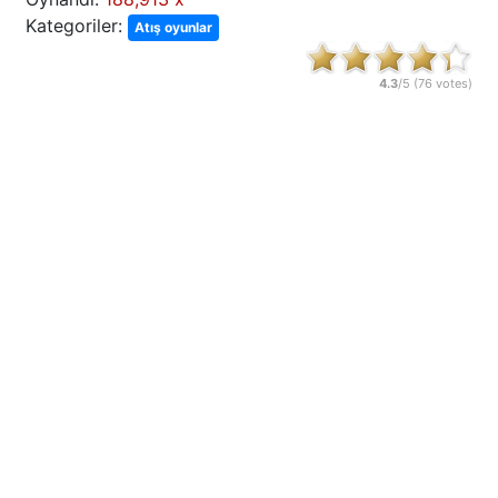
Kategoriler:
Atış oyunlar
4.3
/5 (
76
votes)