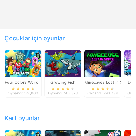
Çocuklar için oyunlar
Four Colors World Tour
Growing Fish
Minecaves Lost in Space
Dol
Oynandı: 174,000
Oynandı: 207,873
Oynandı: 293,738
Oyna
Kart oyunlar