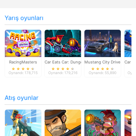
Yarış oyunları
RacingMasters
Car Eats Car: Dungeon Adventure
Mustang City Driver
Car E
Oynandı: 178,715
Oynandı: 179,216
Oynandı: 55,890
Oyna
Atış oyunlar