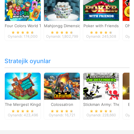
Four Colors World Tour
Mahjongg Dimensions
Poker with Friends
ONO
Oynandı: 174,000
Oynandı: 1,802,799
Oynandı: 245,508
Oyna
Stratejik oyunlar
The Mergest Kingdom
Colossatron
Stickman Army: The Defen
Bl
Oynandı: 423,496
Oynandı: 16,721
Oynandı: 228,660
Oyna