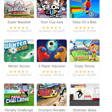
Super Baseball
Toon Cup Asia
Obby On a Bike
Pacific 2018
Oynandı: 188,373
Oynandı: 233,405
Oynandı: 57,618
Winter Soccer
2 Player Imposter
Crazy Tennis
Soccer
Oynandı: 193,042
Oynandı: 145,913
Oynandı: 185,581
Penalty Challenge
Cristiano Ronaldo
Stickman Skate