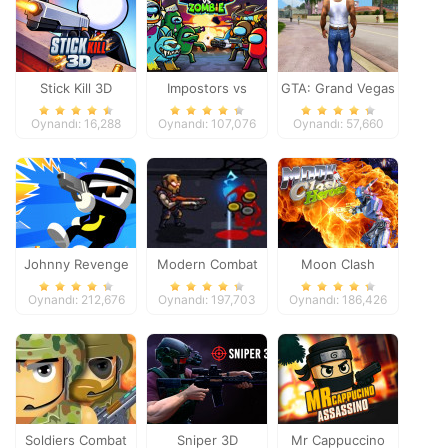
Stick Kill 3D
Impostors vs
GTA: Grand Vegas
Zombies: Survival
Crime
Oynandı: 16,288
Oynandı: 107,076
Oynandı: 57,660
Johnny Revenge
Modern Combat
Moon Clash
Defense
Heroes
Oynandı: 212,676
Oynandı: 197,703
Oynandı: 186,426
Soldiers Combat
Sniper 3D
Mr Cappuccino