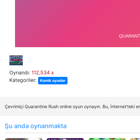
Oynandı:
112,534 x
Kategoriler:
Komik oyunlar
Çevrimiçi Quarantine Rush online oyun oynayın. Bu, İnternet'teki
Şu anda oynanmakta