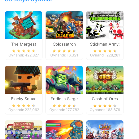
The Mergest
Colossatron
Stickman Army:
Kingdom
The Defenders
Oynandı: 422,827
Oynandı: 16,321
Oynandı: 228,281
Blocky Squad
Endless Siege
Clash of Orcs
Oynandı: 222,062
Oynandı: 177,782
Oynandı: 183,879