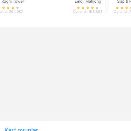
g Rugni Tower
Emoji Mahjong
Slap & 
Defense
andı: 204,982
Oynandı: 103,303
Oynandı: 
Kart oyunlar