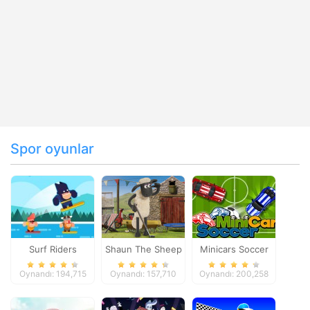
Spor oyunlar
Surf Riders
Shaun The Sheep
Minicars Soccer
Baahmy Golf
Oynandı: 194,715
Oynandı: 157,710
Oynandı: 200,258