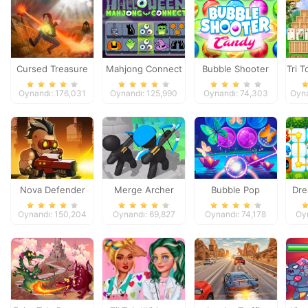
Cursed Treasure
Mahjong Connect
Bubble Shooter
Tri T
Halloween
Candy
Oynandı: 176,031
Oynandı: 125,990
Oynandı: 74,303
Oyna
Nova Defender
Merge Archer
Bubble Pop
Dre
Defense
Butterfly
Oynandı: 150,204
Oynandı: 69,827
Oynandı: 74,178
Oy