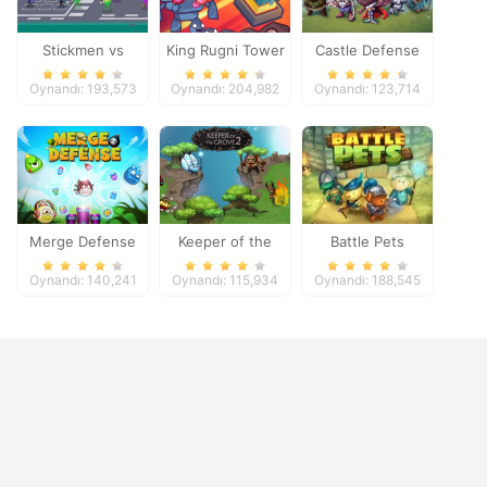
Stickmen vs
King Rugni Tower
Castle Defense
Zombies
Defense
Oynandı: 193,573
Oynandı: 204,982
Oynandı: 123,714
Merge Defense
Keeper of the
Battle Pets
Grove 2
Oynandı: 140,241
Oynandı: 115,934
Oynandı: 188,545