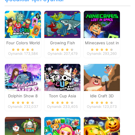
Four Colors World
Growing Fish
Minecaves Lost in
Tour
Space
Oynandı: 173,584
Oynandı: 207,479
Oynandı: 293,260
Dolphin Show 8
Toon Cup Asia
Idle Craft 3D
Pacific 2018
Oynandı: 232,037
Oynandı: 233,405
Oynandı: 123,073