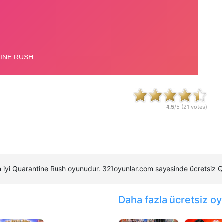
4.5
/5 (
21
votes)
 en iyi Quarantine Rush oyunudur. 321oyunlar.com sayesinde ücretsiz
Daha fazla ücretsiz oy