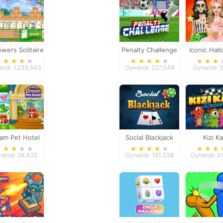
owers Solitaire
Penalty Challenge
Iconic Hal
Costu
ndı: 1,235,543
Oynandı: 227,048
Oynandı: 
am Pet Hotel
Social Blackjack
Kizi Ka
nandı: 29,435
Oynandı: 181,338
Oynandı: 2