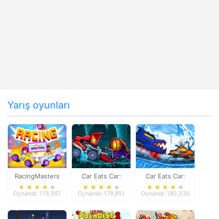
Yarış oyunları
RacingMasters
Car Eats Car:
Car Eats Car:
Dungeon
Winter Adventure
Oynandı: 178,367
Oynandı: 178,851
Oynandı: 180,336
Adventure