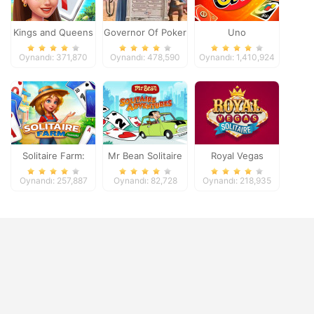
Kings and Queens
Governor Of Poker
Uno
Solitaire Tripeaks
2
Oynandı: 371,870
Oynandı: 478,590
Oynandı: 1,410,924
Solitaire Farm:
Mr Bean Solitaire
Royal Vegas
Seasons
Adventures
Solitaire
Oynandı: 257,887
Oynandı: 82,728
Oynandı: 218,935