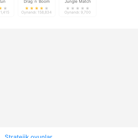
Run
Drag`n`Boom
Jungle Match
Adventures
71,415
Oynandı: 158,834
Oynandı: 9,700
Stratejik oyunlar