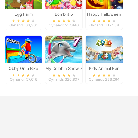
Egg Farm
Bomb it 5
Happy Halloween
Oynandı: 63,301
Oynandı: 217,840
Oynandı: 117,538
Obby On a Bike
My Dolphin Show 7
Kids Animal Fun
Oynandı: 57,618
Oynandı: 320,907
Oynandı: 238,284