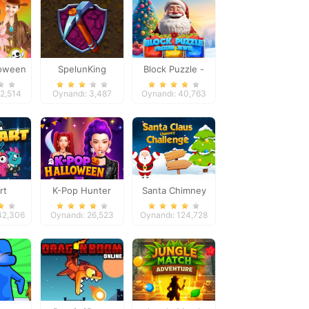
loween
SpelunKing
Block Puzzle -
mes
Frozen Jewel
22,514
Oynandı: 3,487
Oynandı: 40,763
rt
K-Pop Hunter
Santa Chimney
Halloween Fashion
Challenge
42,306
Oynandı: 26,523
Oynandı: 124,728