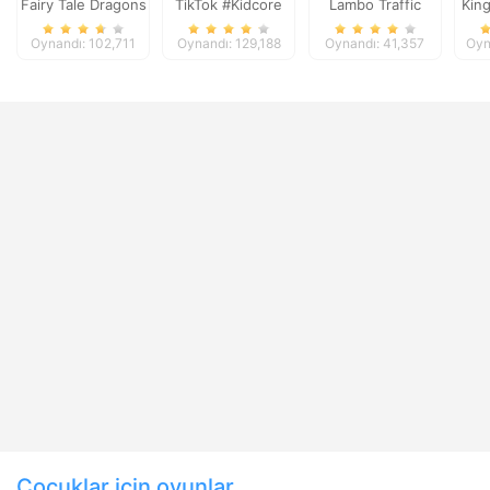
Fairy Tale Dragons
TikTok #Kidcore
Lambo Traffic
Kin
Memory
Models
Racer
Oynandı: 102,711
Oynandı: 129,188
Oynandı: 41,357
Oyn
Çocuklar için oyunlar