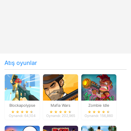
Atış oyunlar
Blockapolypse
Mafia Wars
Zombie Idle
Zombie Shooter
Defense Online
Oynandı: 64,104
Oynandı: 202,965
Oynandı: 156,860