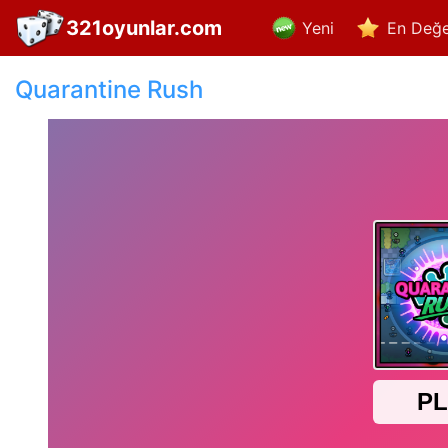
321oyunlar.com
Yeni
En Değe
Quarantine Rush