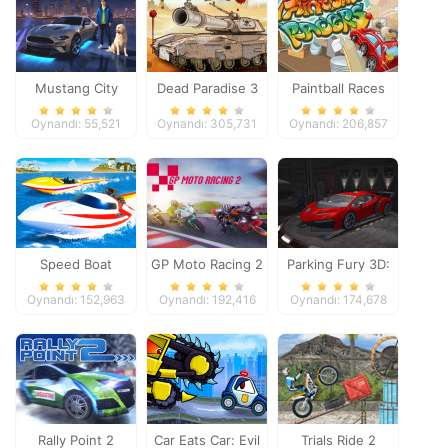
Mustang City
Dead Paradise 3
Paintball Races
Driver
Oynandı: 55,521
Oynandı: 305,731
Oynandı: 206,857
Speed Boat
GP Moto Racing 2
Parking Fury 3D:
Extreme Racing
Night Thief
Oynandı: 152,963
Oynandı: 192,416
Oynandı: 174,678
Rally Point 2
Car Eats Car: Evil
Trials Ride 2