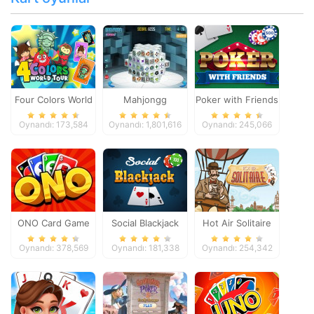
Four Colors World
Mahjongg
Poker with Friends
Tour
Dimensions
Oynandı: 173,584
Oynandı: 1,801,616
Oynandı: 245,066
ONO Card Game
Social Blackjack
Hot Air Solitaire
Oynandı: 378,569
Oynandı: 181,338
Oynandı: 254,342