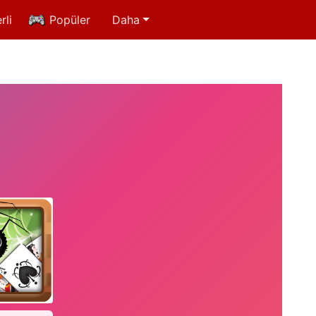
rli
Popüler
Daha