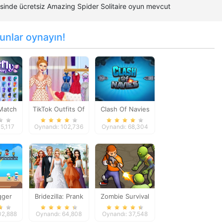
yesinde ücretsiz Amazing Spider Solitaire oyun mevcut
unlar oynayın!
 Match
TikTok Outfits Of
Clash Of Navies
ry
The Week
5,117
Oynandı: 102,736
Oynandı: 68,304
gger
Bridezilla: Prank
Zombie Survival
The Bride
02,888
Oynandı: 64,808
Oynandı: 37,548