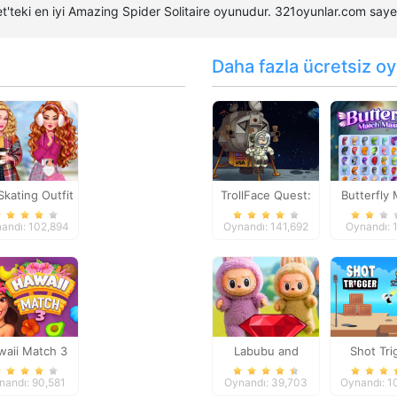
net'teki en iyi Amazing Spider Solitaire oyunudur. 321oyunlar.com sa
Daha fazla ücretsiz oy
kating Outfit
TrollFace Quest:
Butterfly
USA 1
Maste
andı: 102,894
Oynandı: 141,692
Oynandı: 1
waii Match 3
Labubu and
Shot Tri
Treasures: Fun
nandı: 90,581
Oynandı: 39,703
Oynandı: 1
Adventure