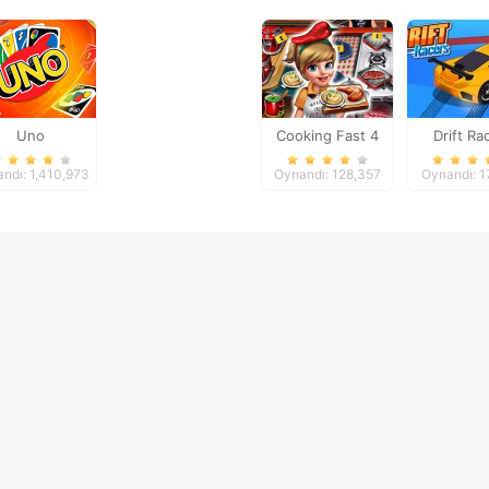
Uno
Cooking Fast 4
Drift Ra
Steak
ndı: 1,410,973
Oynandı: 128,357
Oynandı: 1