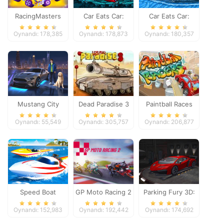
RacingMasters
Car Eats Car:
Car Eats Car:
Dungeon
Winter Adventure
Oynandı: 178,385
Oynandı: 178,873
Oynandı: 180,357
Adventure
Mustang City
Dead Paradise 3
Paintball Races
Driver
Oynandı: 55,549
Oynandı: 305,757
Oynandı: 206,877
Speed Boat
GP Moto Racing 2
Parking Fury 3D:
Extreme Racing
Night Thief
Oynandı: 152,983
Oynandı: 192,442
Oynandı: 174,692