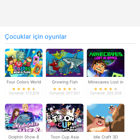
Çocuklar için oyunlar
Four Colors World
Growing Fish
Minecaves Lost in
Tour
Space
Oynandı: 173,619
Oynandı: 207,501
Oynandı: 293,306
Dolphin Show 8
Toon Cup Asia
Idle Craft 3D