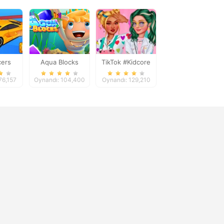
cers
Aqua Blocks
TikTok #Kidcore
Models
76,157
Oynandı: 104,400
Oynandı: 129,210