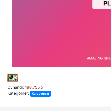
Oynandı:
198,755 x
Kategoriler:
Kart oyunlar