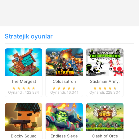
Stratejik oyunlar
The Mergest
Colossatron
Stickman Army:
Kingdom
The Defenders
Oynandı: 422,884
Oynandı: 16,341
Oynandı: 228,304
Blocky Squad
Endless Siege
Clash of Orcs