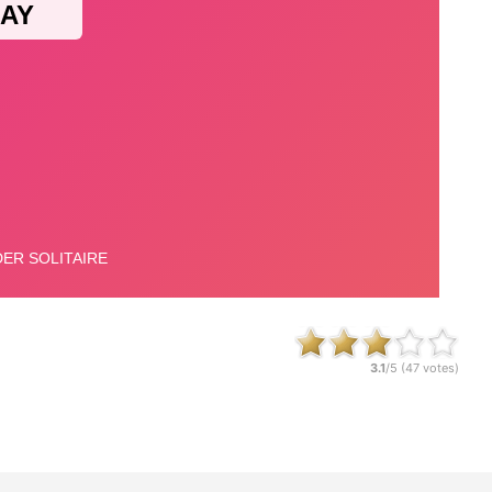
3.1
/5 (
47
votes)