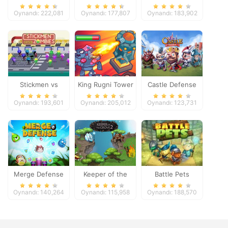
Oynandı: 222,081
Oynandı: 177,807
Oynandı: 183,902
Stickmen vs
King Rugni Tower
Castle Defense
Zombies
Defense
Oynandı: 193,601
Oynandı: 205,012
Oynandı: 123,731
Merge Defense
Keeper of the
Battle Pets
Grove 2
Oynandı: 140,264
Oynandı: 115,958
Oynandı: 188,570