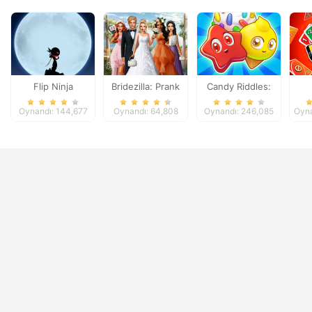
Flip Ninja
Bridezilla: Prank
Candy Riddles:
The Bride
Free Match 3
Oynandı: 144,677
Oynandı: 64,808
Oynandı: 246,085
Oyna
Puzzle