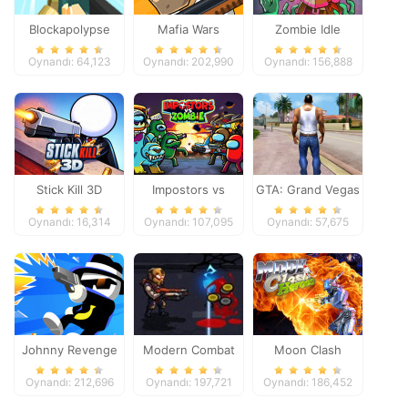
Blockapolypse
Mafia Wars
Zombie Idle
Zombie Shooter
Defense Online
Oynandı: 64,123
Oynandı: 202,990
Oynandı: 156,888
Stick Kill 3D
Impostors vs
GTA: Grand Vegas
Zombies: Survival
Crime
Oynandı: 16,314
Oynandı: 107,095
Oynandı: 57,675
Johnny Revenge
Modern Combat
Moon Clash
Defense
Heroes
Oynandı: 212,696
Oynandı: 197,721
Oynandı: 186,452