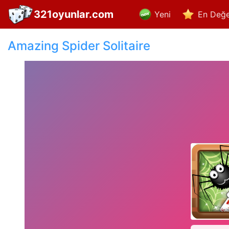
321oyunlar.com
Yeni
En Değe
Amazing Spider Solitaire