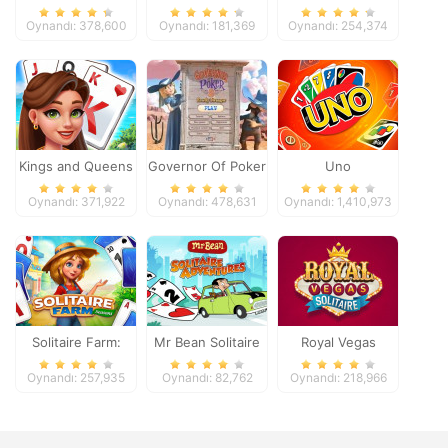
Oynandı: 378,600
Oynandı: 181,369
Oynandı: 254,374
Kings and Queens
Governor Of Poker
Uno
Solitaire Tripeaks
2
Oynandı: 371,922
Oynandı: 478,631
Oynandı: 1,410,973
Solitaire Farm:
Mr Bean Solitaire
Royal Vegas
Seasons
Adventures
Solitaire
Oynandı: 257,935
Oynandı: 82,762
Oynandı: 218,966