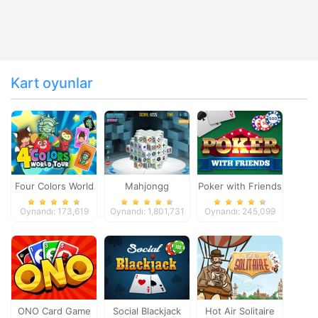
Kart oyunlar
Four Colors World
Mahjongg
Poker with Friends
Tour
Dimensions
Oynandı: 173,619
Oynandı: 1,801,731
Oynandı: 245,099
ONO Card Game
Social Blackjack
Hot Air Solitaire