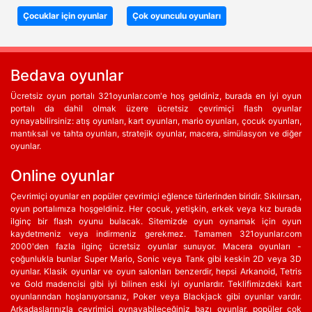
Çocuklar için oyunlar
Çok oyunculu oyunları
Bedava oyunlar
Ücretsiz oyun portalı 321oyunlar.com'e hoş geldiniz, burada en iyi oyun
portalı da dahil olmak üzere ücretsiz çevrimiçi flash oyunlar
oynayabilirsiniz: atış oyunları, kart oyunları, mario oyunları, çocuk oyunları,
mantıksal ve tahta oyunları, stratejik oyunlar, macera, simülasyon ve diğer
oyunlar.
Online oyunlar
Çevrimiçi oyunlar en popüler çevrimiçi eğlence türlerinden biridir. Sıkılırsan,
oyun portalımıza hoşgeldiniz. Her çocuk, yetişkin, erkek veya kız burada
ilginç bir flash oyunu bulacak. Sitemizde oyun oynamak için oyun
kaydetmeniz veya indirmeniz gerekmez. Tamamen 321oyunlar.com
2000'den fazla ilginç ücretsiz oyunlar sunuyor. Macera oyunları -
çoğunlukla bunlar Super Mario, Sonic veya Tank gibi keskin 2D veya 3D
oyunlar. Klasik oyunlar ve oyun salonları benzerdir, hepsi Arkanoid, Tetris
ve Gold madencisi gibi iyi bilinen eski iyi oyunlardır. Teklifimizdeki kart
oyunlarından hoşlanıyorsanız, Poker veya Blackjack gibi oyunlar vardır.
Arkadaşlarınızla çevrimiçi oynayabileceğiniz bazı oyunlar, popüler çok