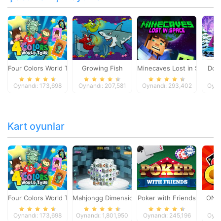
Four Colors World Tour
Growing Fish
Minecaves Lost in Space
Dol
Oynandı: 173,698
Oynandı: 207,581
Oynandı: 293,402
Oyna
Kart oyunlar
Four Colors World Tour
Mahjongg Dimensions
Poker with Friends
ONO
Oynandı: 173,698
Oynandı: 1,801,950
Oynandı: 245,196
Oyna