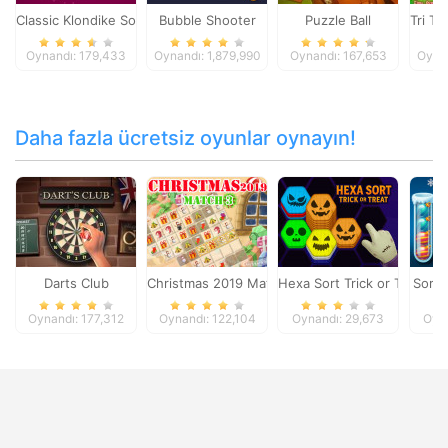
Classic Klondike Solitaire Card Game
Bubble Shooter
Puzzle Ball
Tri To
Oynandı: 179,433
Oynandı: 1,879,990
Oynandı: 167,653
Oynan
Daha fazla ücretsiz oyunlar oynayın!
Darts Club
Christmas 2019 Match 3
Hexa Sort Trick or Treat
Sorti
Oynandı: 177,312
Oynandı: 122,104
Oynandı: 29,673
Oyna