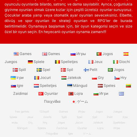
oyunculu oyunlarda bilardo, satranç ve dama sayılabilir. Ayrıca, çoğunlukla
giyinme oyunları olmak üzere kızlar için çeşitli ücretsiz oyunlar sunuyoruz.
Çocuklar araba yarışı veya otomatik ayar oyunları seveceksiniz. Elbette,
dövüş ve spor oyunları ile strateji oyunları ve RPG'ler de burada
belirtilmelidir. Oynamaya başlamak için, bir oyun kategorisi seçin ve size
özel bir oyun seçin. En heyecanlı oyunları oynama zamanı!!!
Games
Games
Игры
Jogos
Juegos
Spiele
Spelletjes
Jeux
Giochi
Spill
Spel
Spil
Pelit
Jogos
Ігри
Jocuri
Jatekok
Gry
Hry
Igre
Spelletjes
Mängud
Speles
Zaidimai
Oyunlar
Lojra
Игри
Παιχνίδια
ゲーム
free games
123spill
Games
Игры
Jogos
Juegos
Spiele
Jeux
Giochi
Spill
Spel
Spil
Pelit
Ігри
игры
Gry
Hry
Jogos
Jocuri
Jatekok
Spelletjes
Mängud
Speles
Zaidimai
Oyunlar
Lojra
Игри
Παιχνίδια
Igre
ゲーム