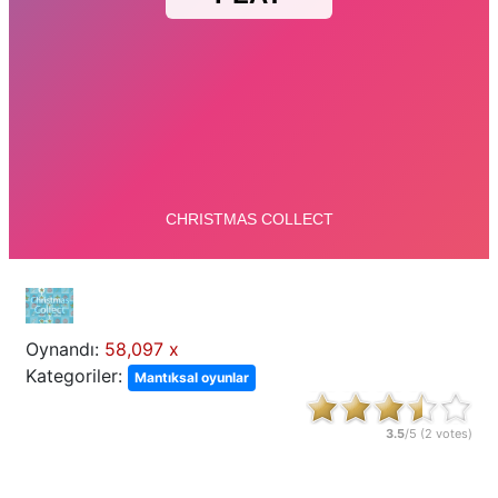
Oynandı:
58,097 x
Kategoriler:
Mantıksal oyunlar
3.5
/5 (
2
votes)