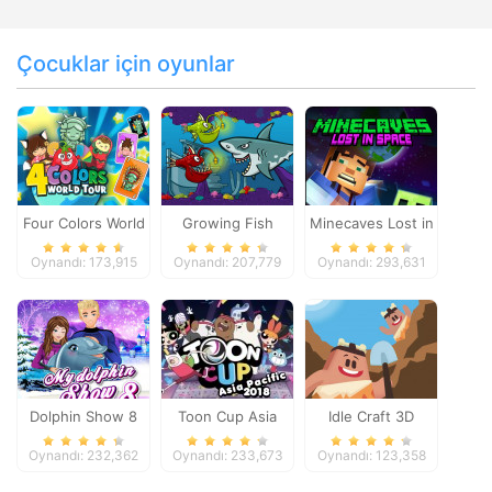
Çocuklar için oyunlar
Four Colors World
Growing Fish
Minecaves Lost in
Tour
Space
Oynandı: 173,915
Oynandı: 207,779
Oynandı: 293,631
Dolphin Show 8
Toon Cup Asia
Idle Craft 3D
Pacific 2018
Oynandı: 232,362
Oynandı: 233,673
Oynandı: 123,358