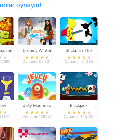
unlar oynayın!
Escape
Dreamy Winter
Stickman The
Date
Flash
37,990
Oynandı: 65,334
Oynandı: 54,135
low
Jelly Madness
Blackjack
31,911
Oynandı: 189,137
Oynandı: 145,761