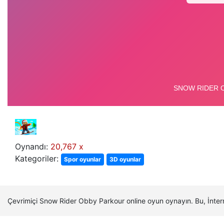
Oynandı:
20,767 x
Kategoriler:
Spor oyunlar
3D oyunlar
Çevrimiçi Snow Rider Obby Parkour online oyun oynayın. Bu, İnte