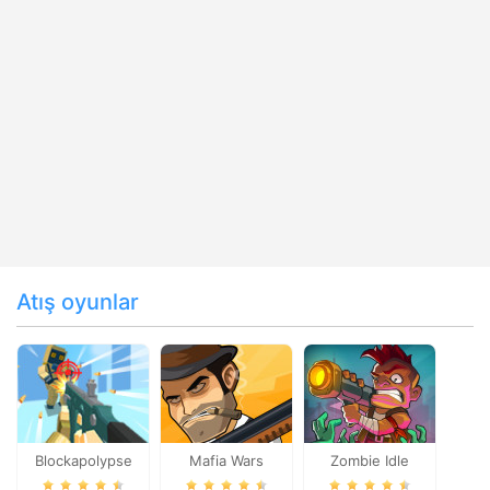
Atış oyunlar
Blockapolypse
Mafia Wars
Zombie Idle
Zombie Shooter
Defense Online