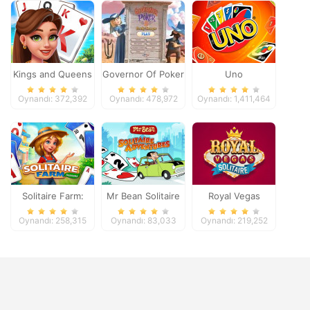
Kings and Queens
Governor Of Poker
Uno
Solitaire Tripeaks
2
Oynandı: 372,392
Oynandı: 478,972
Oynandı: 1,411,464
Solitaire Farm:
Mr Bean Solitaire
Royal Vegas
Seasons
Adventures
Solitaire
Oynandı: 258,315
Oynandı: 83,033
Oynandı: 219,252