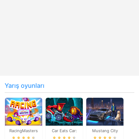
Yarış oyunları
RacingMasters
Car Eats Car:
Mustang City
Dungeon
Driver