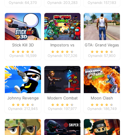
Oynandı: 64,370
Oynandı: 203,283
Oynandı: 157,183
Stick Kill 3D
Impostors vs
GTA: Grand Vegas
Zombies: Survival
Crime
Oynandı: 16,599
Oynandı: 107,326
Oynandı: 57,900
Johnny Revenge
Modern Combat
Moon Clash
Defense
Heroes
Oynandı: 212,945
Oynandı: 197,977
Oynandı: 186,749