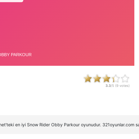
3.3
/5 (
9
votes)
rnet'teki en iyi Snow Rider Obby Parkour oyunudur. 321oyunlar.com