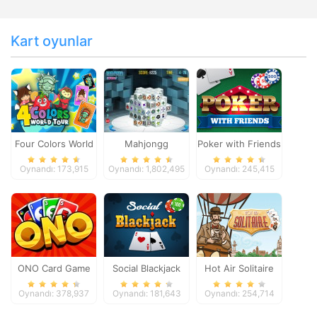
Kart oyunlar
Four Colors World
Mahjongg
Poker with Friends
Tour
Dimensions
Oynandı: 173,915
Oynandı: 1,802,495
Oynandı: 245,415
ONO Card Game
Social Blackjack
Hot Air Solitaire
Oynandı: 378,937
Oynandı: 181,643
Oynandı: 254,714