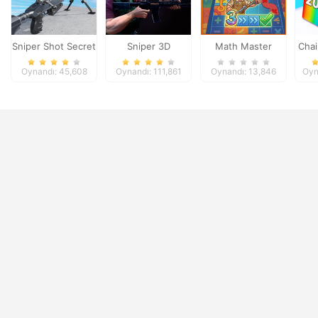
Sniper Shot Secret
Sniper 3D
Math Master
Cha
Mission
Oynandı: 45,608
Oynandı: 111,861
Oynandı: 13,846
Oyn