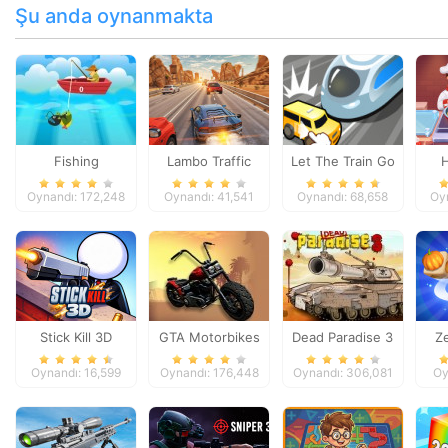
Şu anda oynanmakta
Fishing
Lambo Traffic
Let The Train Go
Racer
Co
Oynandı: 172,248
Oynandı: 41,541
Oynandı: 68,658
Oy
Stick Kill 3D
GTA Motorbikes
Dead Paradise 3
Z
Oynandı: 16,599
Oynandı: 176,448
Oynandı: 306,081
Oy