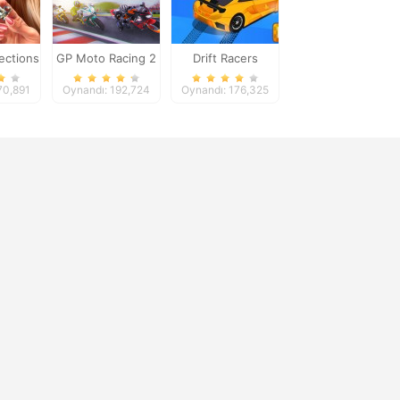
jections
GP Moto Racing 2
Drift Racers
70,891
Oynandı: 192,724
Oynandı: 176,325