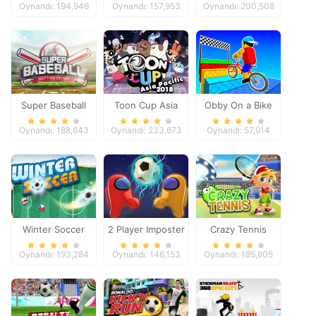
Oynandı: 194,946
Oynandı: 157,953
Oynandı: 200,508
Super Baseball
Toon Cup Asia
Obby On a Bike
Pacific 2018
Oynandı: 188,643
Oynandı: 233,673
Oynandı: 57,914
Winter Soccer
2 Player Imposter
Crazy Tennis
Soccer
Oynandı: 193,284
Oynandı: 146,153
Oynandı: 185,805