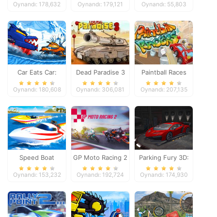
Oynandı: 178,632
Oynandı: 179,121
Oynandı: 55,803
Adventure
Car Eats Car:
Dead Paradise 3
Paintball Races
Winter Adventure
Oynandı: 180,608
Oynandı: 306,081
Oynandı: 207,135
Speed Boat
GP Moto Racing 2
Parking Fury 3D:
Extreme Racing
Night Thief
Oynandı: 153,232
Oynandı: 192,724
Oynandı: 174,930