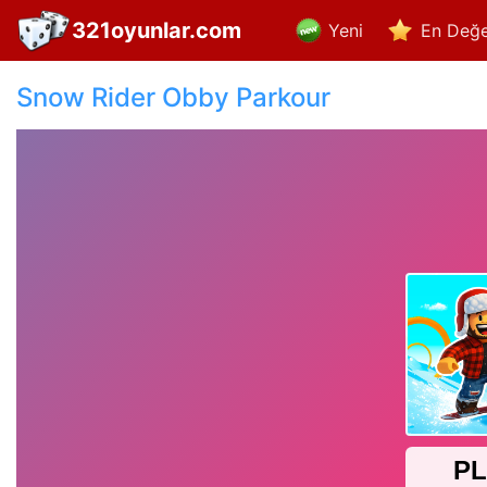
321oyunlar.com
Yeni
En Değe
Snow Rider Obby Parkour