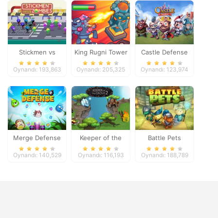
Stickmen vs
King Rugni Tower
Castle Defense
Zombies
Defense
Oynandı: 193,863
Oynandı: 205,325
Oynandı: 123,974
Merge Defense
Keeper of the
Battle Pets
Grove 2
Oynandı: 140,529
Oynandı: 116,193
Oynandı: 188,789