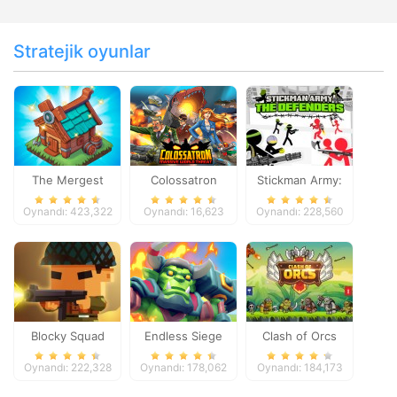
Stratejik oyunlar
The Mergest
Colossatron
Stickman Army:
Kingdom
The Defenders
Oynandı: 423,322
Oynandı: 16,623
Oynandı: 228,560
Blocky Squad
Endless Siege
Clash of Orcs
Oynandı: 222,328
Oynandı: 178,062
Oynandı: 184,173