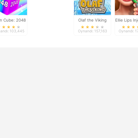
in Cube: 2048
Olaf the Viking
Ellie Lips In
merge
andı: 103,445
Oynandı: 157,163
Oynandı: 1