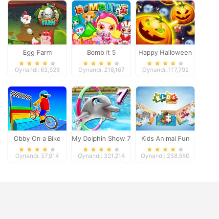
Egg Farm
Bomb it 5
Happy Halloween
Oynandı: 63,528
Oynandı: 218,167
Oynandı: 117,792
Obby On a Bike
My Dolphin Show 7
Kids Animal Fun
Oynandı: 57,914
Oynandı: 321,214
Oynandı: 238,580