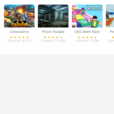
Colossatron
Prison Escape
UGC Math Race
Pe
Oynandı: 16,374
Oynandı: 113,465
Oynandı: 27,258
Oyn