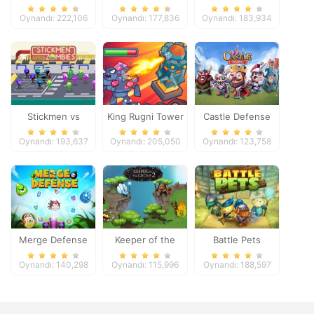
Oynandı: 222,106
Oynandı: 177,836
Oynandı: 183,934
Stickmen vs
King Rugni Tower
Castle Defense
Zombies
Defense
Oynandı: 193,637
Oynandı: 205,050
Oynandı: 123,758
Merge Defense
Keeper of the
Battle Pets
Grove 2
Oynandı: 140,298
Oynandı: 115,996
Oynandı: 188,597