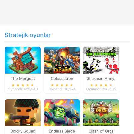
Stratejik oyunlar
The Mergest
Colossatron
Stickman Army:
Kingdom
The Defenders
Oynandı: 422,940
Oynandı: 16,374
Oynandı: 228,335
Blocky Squad
Endless Siege
Clash of Orcs