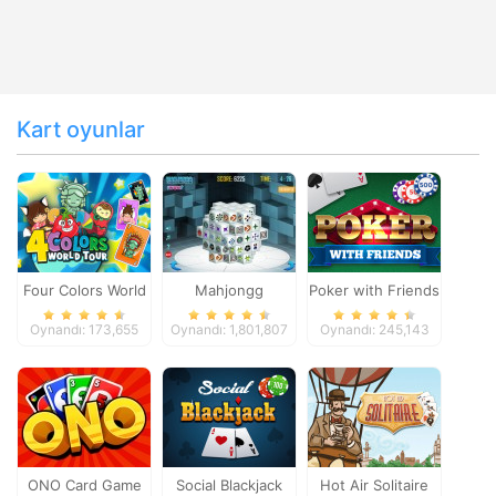
Kart oyunlar
Four Colors World
Mahjongg
Poker with Friends
Tour
Dimensions
Oynandı: 173,655
Oynandı: 1,801,807
Oynandı: 245,143
ONO Card Game
Social Blackjack
Hot Air Solitaire