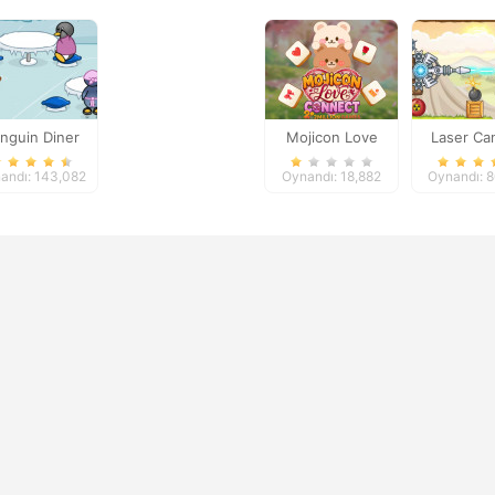
nguin Diner
Mojicon Love
Laser Ca
Connect
Levels 
andı: 143,082
Oynandı: 18,882
Oynandı: 