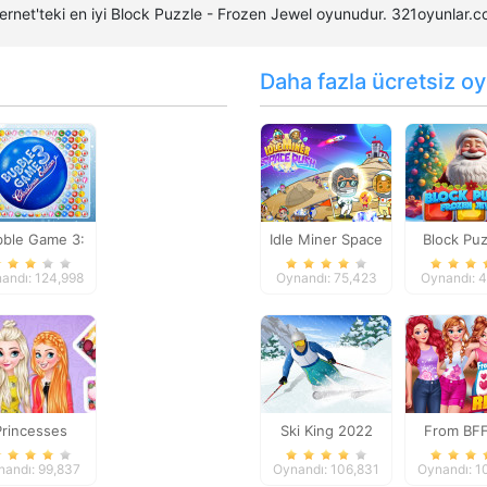
nternet'teki en iyi Block Puzzle - Frozen Jewel oyunudur. 321oyunlar
Daha fazla ücretsiz oy
ble Game 3:
Idle Miner Space
Block Puz
stmas Edition
Rush
Frozen J
andı: 124,998
Oynandı: 75,423
Oynandı: 
Princesses
Ski King 2022
From BFF
me Popular In
Rival
nandı: 99,837
Oynandı: 106,831
Oynandı: 1
School