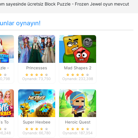
.com sayesinde ücretsiz Block Puzzle - Frozen Jewel oyun mevcut
unlar oynayın!
zle -
Princesses
Mad Shapes 2
ewel
Fantasy Makeover
40,798
Oynandı: 73,750
Oynandı: 232,398
s To
Super Hexbee
Heroic Quest
s
Merger
06,248
Oynandı: 66,780
Oynandı: 187,354