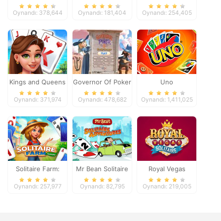
Oynandı: 378,644
Oynandı: 181,404
Oynandı: 254,405
Kings and Queens
Governor Of Poker
Uno
Solitaire Tripeaks
2
Oynandı: 371,974
Oynandı: 478,682
Oynandı: 1,411,025
Solitaire Farm:
Mr Bean Solitaire
Royal Vegas
Seasons
Adventures
Solitaire
Oynandı: 257,977
Oynandı: 82,795
Oynandı: 219,005