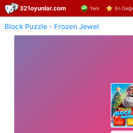
321oyunlar.com
Yeni
En Değe
Block Puzzle - Frozen Jewel