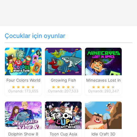
Çocuklar için oyunlar
Four Colors World
Growing Fish
Minecaves Lost in
Tour
Space
Oynandı: 173,655
Oynandı: 207,533
Oynandı: 293,347
Dolphin Show 8
Toon Cup Asia
Idle Craft 3D