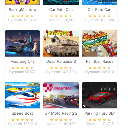
RacingMasters
Car Eats Car:
Car Eats Car:
Dungeon
Winter Adventure
Oynandı: 178,422
Oynandı: 178,903
Oynandı: 180,394
Adventure
Mustang City
Dead Paradise 3
Paintball Races
Driver
Oynandı: 55,577
Oynandı: 305,800
Oynandı: 206,914
Speed Boat
GP Moto Racing 2
Parking Fury 3D:
Extreme Racing
Night Thief
Oynandı: 153,013
Oynandı: 192,468
Oynandı: 174,718