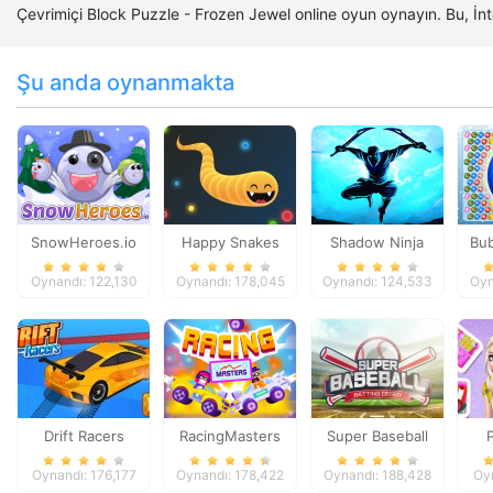
Çevrimiçi Block Puzzle - Frozen Jewel online oyun oynayın. Bu, İ
Şu anda oynanmakta
SnowHeroes.io
Happy Snakes
Shadow Ninja
Bub
Revenge
Chri
Oynandı: 122,130
Oynandı: 178,045
Oynandı: 124,533
Oyn
Drift Racers
RacingMasters
Super Baseball
Beco
Oynandı: 176,177
Oynandı: 178,422
Oynandı: 188,428
Oy