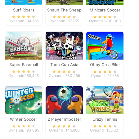
Surf Riders
Shaun The Sheep
Minicars Soccer
Baahmy Golf
Oynandı: 194,765
Oynandı: 157,755
Oynandı: 200,303
Super Baseball
Toon Cup Asia
Obby On a Bike
Pacific 2018
Oynandı: 188,428
Oynandı: 233,455
Oynandı: 57,685
Winter Soccer
2 Player Imposter
Crazy Tennis
Soccer
Oynandı: 193,085
Oynandı: 145,960
Oynandı: 185,621