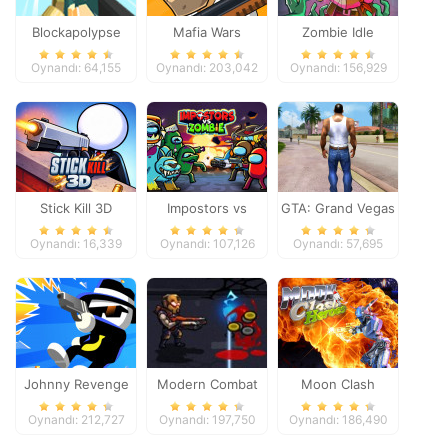
Blockapolypse
Mafia Wars
Zombie Idle
Zombie Shooter
Defense Online
Oynandı: 64,155
Oynandı: 203,042
Oynandı: 156,929
Stick Kill 3D
Impostors vs
GTA: Grand Vegas
Zombies: Survival
Crime
Oynandı: 16,339
Oynandı: 107,126
Oynandı: 57,695
Johnny Revenge
Modern Combat
Moon Clash
Defense
Heroes
Oynandı: 212,727
Oynandı: 197,750
Oynandı: 186,490