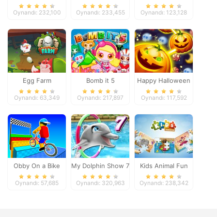
Pacific 2018
Oynandı: 232,100
Oynandı: 233,455
Oynandı: 123,128
Egg Farm
Bomb it 5
Happy Halloween
Oynandı: 63,349
Oynandı: 217,897
Oynandı: 117,592
Obby On a Bike
My Dolphin Show 7
Kids Animal Fun
Oynandı: 57,685
Oynandı: 320,963
Oynandı: 238,342