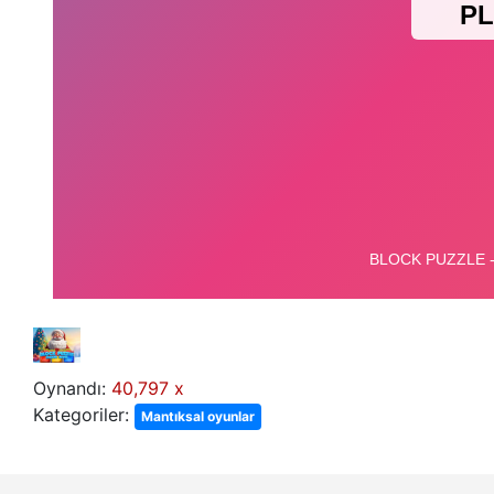
Oynandı:
40,797 x
Kategoriler:
Mantıksal oyunlar