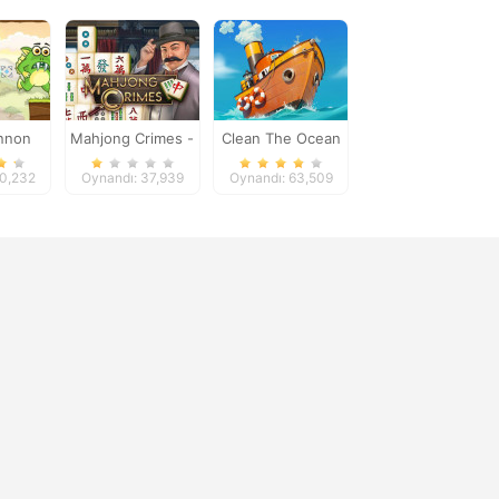
nnon
Mahjong Crimes -
Clean The Ocean
Pack
Puzzle Story
80,232
Oynandı: 37,939
Oynandı: 63,509