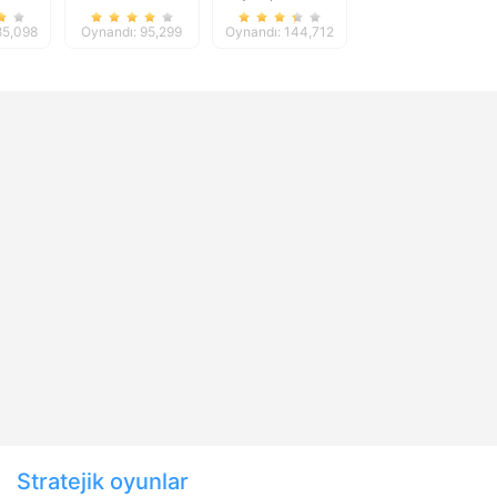
8
Parking
85,098
Oynandı: 95,299
Oynandı: 144,712
Stratejik oyunlar