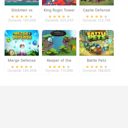
Stickmen vs
King Rugni Tower
Castle Defense
Zombies
Defense
Oynandı: 193,646
Oynandı: 205,055
Oynandı: 123,765
Merge Defense
Keeper of the
Battle Pets
Grove 2
Oynandı: 140,308
Oynandı: 115,999
Oynandı: 188,605