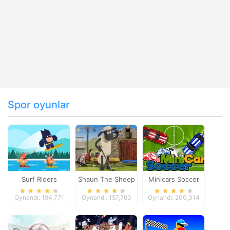
Spor oyunlar
Surf Riders
Shaun The Sheep
Minicars Soccer
Baahmy Golf
Oynandı: 194,771
Oynandı: 157,760
Oynandı: 200,314