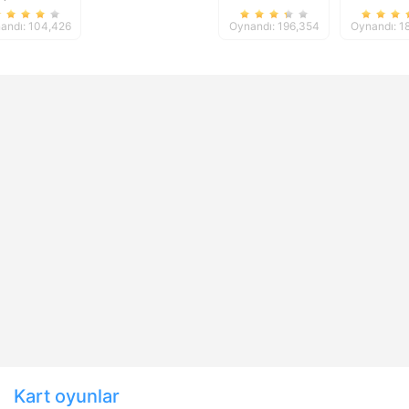
201
andı: 104,426
Oynandı: 196,354
Oynandı: 1
Kart oyunlar