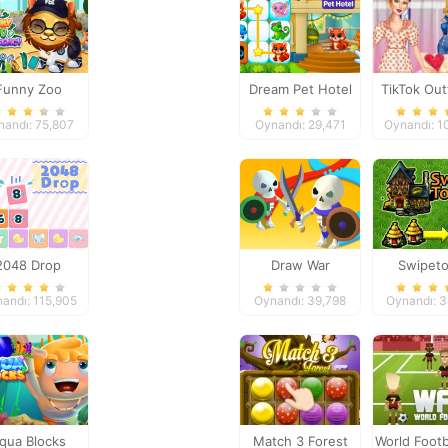
Funny Zoo
Dream Pet Hotel
TikTok Out
Emergency
The W
nandı: 75,807
Oynandı: 29,471
Oynandı: 1
2048 Drop
Draw War
Swipet
andı: 115,905
Oynandı: 39,798
Oynandı: 
qua Blocks
Match 3 Forest
World Footb