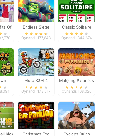
fits Of
Endless Siege
Classic Solitaire
eek
Deluxe
02,770
Oynandı: 177,843
Oynandı: 344,674
own
Moto X3M 4
Mahjong Pyramids
Winter
38,094
Oynandı: 178,317
Oynandı: 168,020
all Kick
Christmas Eve
Cyclops Ruins