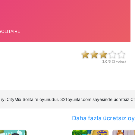
3.0
/5 (
3
votes)
en iyi CityMix Solitaire oyunudur. 321oyunlar.com sayesinde ücretsiz C
Daha fazla ücretsiz oy