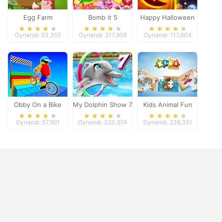
Egg Farm
Bomb it 5
Happy Halloween
Oynandı: 63,355
Oynandı: 217,908
Oynandı: 117,604
Obby On a Bike
My Dolphin Show 7
Kids Animal Fun
Oynandı: 57,691
Oynandı: 320,974
Oynandı: 238,351