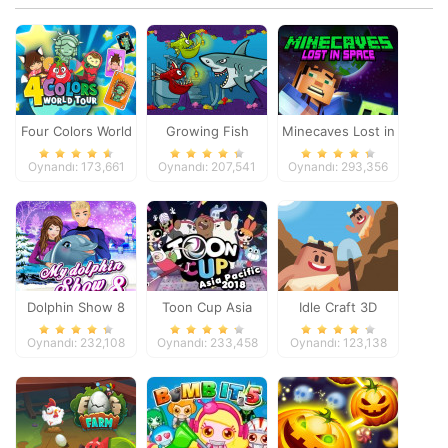
Four Colors World
Growing Fish
Minecaves Lost in
Tour
Space
Oynandı: 173,661
Oynandı: 207,541
Oynandı: 293,356
Dolphin Show 8
Toon Cup Asia
Idle Craft 3D
Pacific 2018
Oynandı: 232,108
Oynandı: 233,458
Oynandı: 123,138