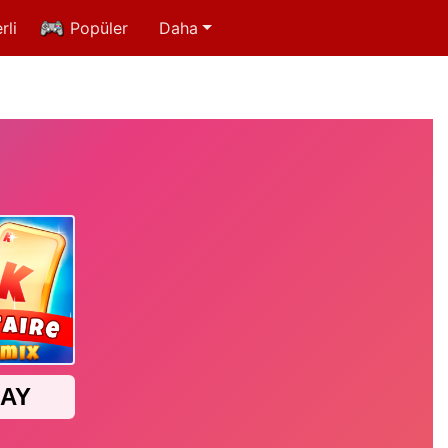
rli
Popüler
Daha