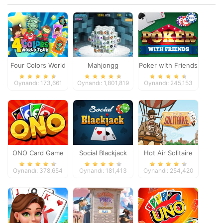
Four Colors World
Mahjongg
Poker with Friends
Tour
Dimensions
Oynandı: 173,661
Oynandı: 1,801,819
Oynandı: 245,153
ONO Card Game
Social Blackjack
Hot Air Solitaire
Oynandı: 378,654
Oynandı: 181,413
Oynandı: 254,420