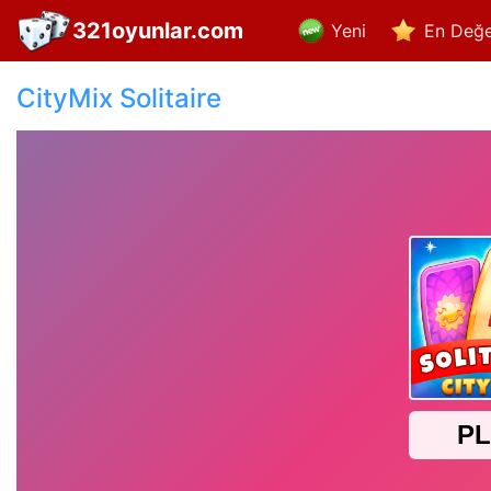
321oyunlar.com
Yeni
En Değe
CityMix Solitaire