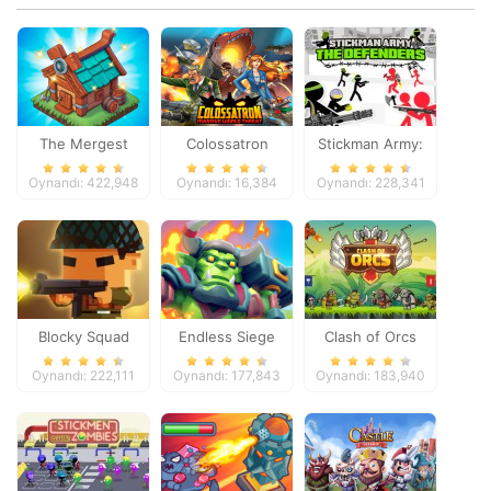
The Mergest
Colossatron
Stickman Army:
Kingdom
The Defenders
Oynandı: 422,948
Oynandı: 16,384
Oynandı: 228,341
Blocky Squad
Endless Siege
Clash of Orcs
Oynandı: 222,111
Oynandı: 177,843
Oynandı: 183,940