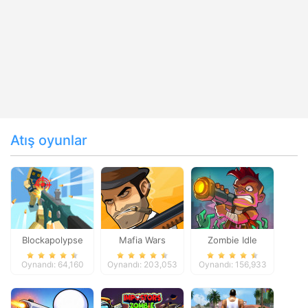
Atış oyunlar
Blockapolypse
Mafia Wars
Zombie Idle
Zombie Shooter
Defense Online
Oynandı: 64,160
Oynandı: 203,053
Oynandı: 156,933