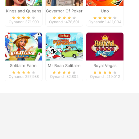
Kings and Queens
Governor Of Poker
Uno
Solitaire Tripeaks
2
Oynandı: 371,999
Oynandı: 478,691
Oynandı: 1,411,034
Solitaire Farm:
Mr Bean Solitaire
Royal Vegas
Seasons
Adventures
Solitaire
Oynandı: 257,988
Oynandı: 82,802
Oynandı: 219,012