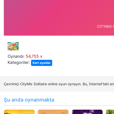
Oynandı:
54,755 x
Kategoriler:
Kart oyunlar
Çevrimiçi CityMix Solitaire online oyun oynayın. Bu, İnternet'teki 
Şu anda oynanmakta