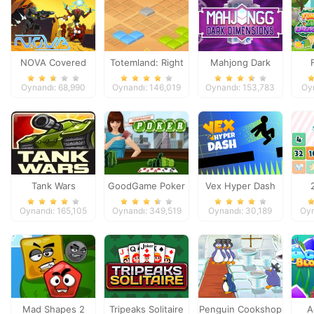
NOVA Covered
Totemland: Right
Mahjong Dark
Ops
Trick
Dimensions
Oynandı: 68,990
Oynandı: 146,019
Oynandı: 153,783
Oy
Tank Wars
GoodGame Poker
Vex Hyper Dash
Oynandı: 165,105
Oynandı: 349,519
Oynandı: 30,189
Oyn
Mad Shapes 2
Tripeaks Solitaire
Penguin Cookshop
A