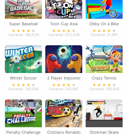
Super Baseball
Toon Cup Asia
Obby On a Bike
Pacific 2018
Oynandı: 188,439
Oynandı: 233,458
Oynandı: 57,691
Winter Soccer
2 Player Imposter
Crazy Tennis
Soccer
Oynandı: 193,095
Oynandı: 145,967
Oynandı: 185,626
Penalty Challenge
Cristiano Ronaldo
Stickman Skate