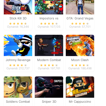
Stick Kill 3D
Impostors vs
GTA: Grand Vegas
Zombies: Survival
Crime
Oynandı: 16,346
Oynandı: 107,135
Oynandı: 57,701
Johnny Revenge
Modern Combat
Moon Clash
Defense
Heroes
Oynandı: 212,737
Oynandı: 197,761
Oynandı: 186,498
Soldiers Combat
Sniper 3D
Mr Cappuccino