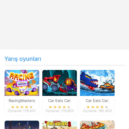
Yarış oyunları
RacingMasters
Car Eats Car:
Car Eats Car:
Dungeon
Winter Adventure
Oynandı: 178,431
Oynandı: 178,905
Oynandı: 180,400
Adventure