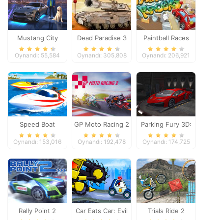
Mustang City
Dead Paradise 3
Paintball Races
Driver
Oynandı: 55,584
Oynandı: 305,808
Oynandı: 206,921
Speed Boat
GP Moto Racing 2
Parking Fury 3D:
Extreme Racing
Night Thief
Oynandı: 153,016
Oynandı: 192,478
Oynandı: 174,725
Rally Point 2
Car Eats Car: Evil
Trials Ride 2