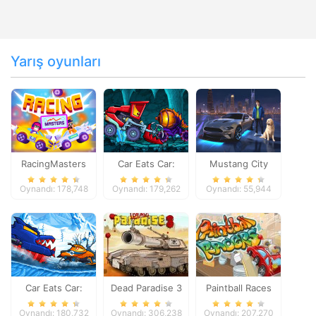
Yarış oyunları
RacingMasters
Car Eats Car:
Mustang City
Dungeon
Driver
Oynandı: 178,748
Oynandı: 179,262
Oynandı: 55,944
Adventure
Car Eats Car:
Dead Paradise 3
Paintball Races
Winter Adventure
Oynandı: 180,732
Oynandı: 306,238
Oynandı: 207,270