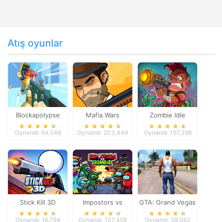
Atış oyunlar
Blockapolypse
Mafia Wars
Zombie Idle
Zombie Shooter
Defense Online
Oynandı: 64,546
Oynandı: 203,449
Oynandı: 157,396
Stick Kill 3D
Impostors vs
GTA: Grand Vegas
Zombies: Survival
Crime
Oynandı: 16,794
Oynandı: 107,458
Oynandı: 58,062