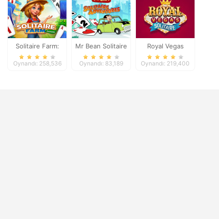
Solitaire Farm:
Mr Bean Solitaire
Royal Vegas
Seasons
Adventures
Solitaire
Oynandı: 258,536
Oynandı: 83,189
Oynandı: 219,400