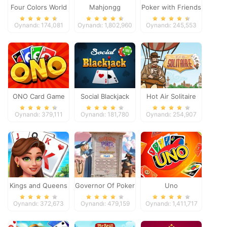
Four Colors World
Mahjongg
Poker with Friends
Tour
Dimensions
Oynandı: 174,081
Oynandı: 1,802,960
Oynandı: 245,553
ONO Card Game
Social Blackjack
Hot Air Solitaire
Oynandı: 379,111
Oynandı: 181,780
Oynandı: 254,907
Kings and Queens
Governor Of Poker
Uno
Solitaire Tripeaks
2
Oynandı: 372,673
Oynandı: 479,159
Oynandı: 1,411,717