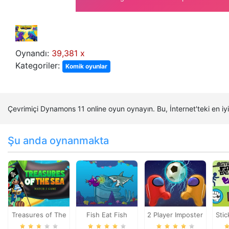
Oynandı:
39,381 x
Kategoriler:
Komik oyunlar
Çevrimiçi Dynamons 11 online oyun oynayın. Bu, İnternet'teki en
Şu anda oynanmakta
Treasures of The
Fish Eat Fish
2 Player Imposter
Stic
Sea
Soccer
E