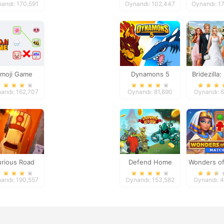
andı: 170,591
Oynandı: 102,447
Oynandı: 1
moji Game
Dynamons 5
Bridezilla:
The Br
andı: 162,707
Oynandı: 81,690
Oynandı: 
urious Road
Defend Home
Wonders of
Matc
andı: 190,557
Oynandı: 153,582
Oynandı: 