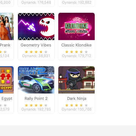
76,300
Oynandı: 176,548
Oynandı: 192,882
 Prank
Geometry Vibes
Classic Klondike
ide
Monster
Solitaire Card
65,134
Oynandı: 38,931
Oynandı: 179,712
Game
 Egypt
Rally Point 2
Dark Ninja
h
42,579
Oynandı: 192,785
Oynandı: 150,766