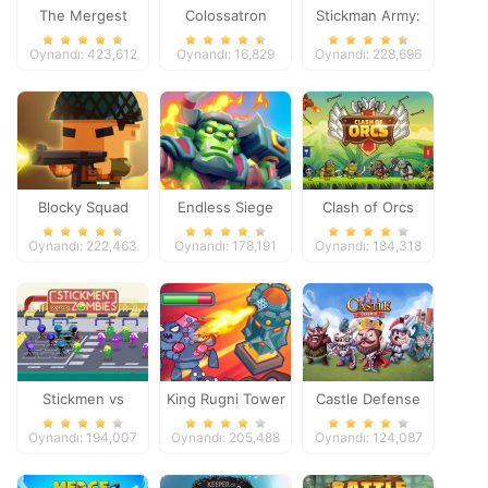
The Mergest
Colossatron
Stickman Army:
Kingdom
The Defenders
Oynandı: 423,612
Oynandı: 16,829
Oynandı: 228,696
Blocky Squad
Endless Siege
Clash of Orcs
Oynandı: 222,463
Oynandı: 178,191
Oynandı: 184,318
Stickmen vs
King Rugni Tower
Castle Defense
Zombies
Defense
Oynandı: 194,007
Oynandı: 205,488
Oynandı: 124,087