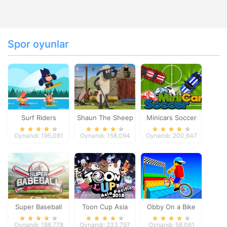
Spor oyunlar
Surf Riders
Shaun The Sheep
Minicars Soccer
Baahmy Golf
Oynandı: 195,081
Oynandı: 158,094
Oynandı: 200,647
Super Baseball
Toon Cup Asia
Obby On a Bike
Pacific 2018
Oynandı: 188,778
Oynandı: 233,797
Oynandı: 58,061