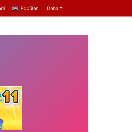
rli
Popüler
Daha