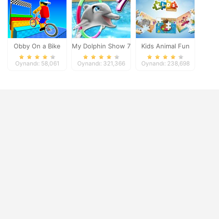
Obby On a Bike
My Dolphin Show 7
Kids Animal Fun
Oynandı: 58,061
Oynandı: 321,366
Oynandı: 238,698