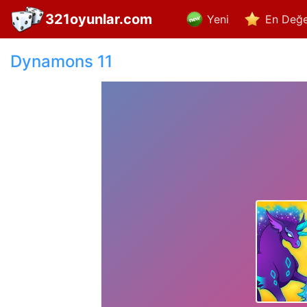
321oyunlar.com
Yeni
En Değe
Dynamons 11