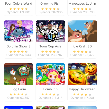
Four Colors World
Growing Fish
Minecaves Lost in
Tour
Space
Oynandı: 174,081
Oynandı: 207,905
Oynandı: 293,796
Dolphin Show 8
Toon Cup Asia
Idle Craft 3D
Pacific 2018
Oynandı: 232,533
Oynandı: 233,797
Oynandı: 123,472
Egg Farm
Bomb it 5
Happy Halloween
Oynandı: 63,657
Oynandı: 218,317
Oynandı: 117,908