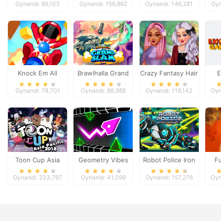
Oynandı: 66,105
Oynandı: 156,862
Oynandı: 146,281
Oyn
Knock Em All
Brawlhalla Grand
Crazy Fantasy Hair
E
Slam
Salon
Oynandı: 78,701
Oynandı: 88,988
Oynandı: 118,142
Oyn
Toon Cup Asia
Geometry Vibes
Robot Police Iron
F
Pacific 2018
3D
Panther
Oynandı: 233,797
Oynandı: 41,099
Oynandı: 157,276
Oyn