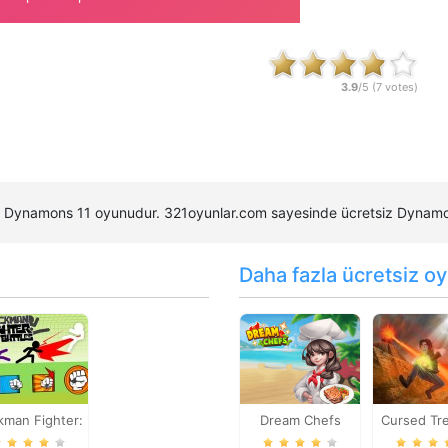
3.9
/5 (
7
votes)
 iyi Dynamons 11 oyunudur. 321oyunlar.com sayesinde ücretsiz Dyna
Daha fazla ücretsiz oy
kman Fighter:
Dream Chefs
Cursed Tr
pic Battles