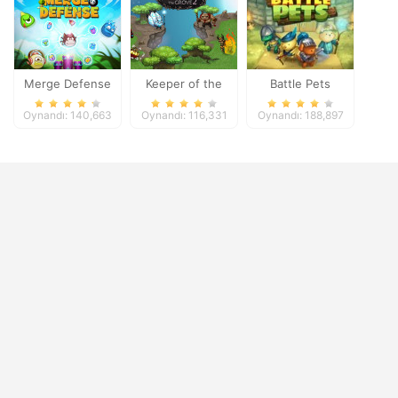
Merge Defense
Keeper of the
Battle Pets
Grove 2
Oynandı: 140,663
Oynandı: 116,331
Oynandı: 188,897