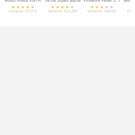
Robot Police Iron Panther
TikTok Styles Battle Boho vs Grunge
Firework Fever 2: Trail of 
Micro
Oynandı: 157,113
Oynandı: 104,285
Oynandı: 148,192
Oyna